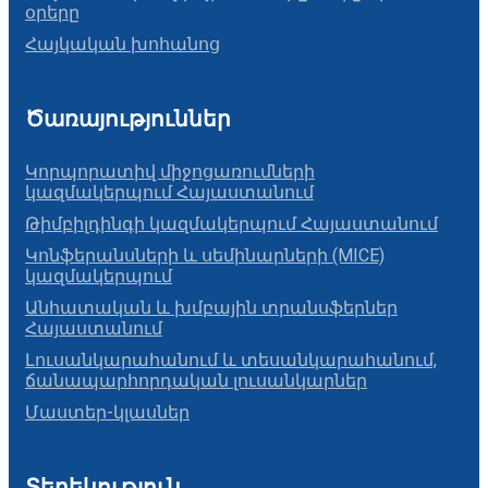
օրերը
Հայկական խոհանոց
Ծառայություններ
Կորպորատիվ միջոցառումների
կազմակերպում Հայաստանում
Թիմբիլդինգի կազմակերպում Հայաստանում
Կոնֆերանսների և սեմինարների (MICE)
կազմակերպում
Անհատական և խմբային տրանսֆերներ
Հայաստանում
Լուսանկարահանում և տեսանկարահանում,
ճանապարհորդական լուսանկարներ
Մաստեր-կլասներ
Տեղեկություն