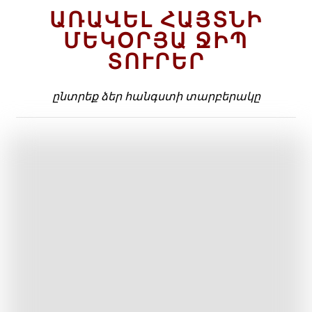
ԱՌԱՎԵԼ ՀԱՅՏՆԻ
ՄԵԿՕՐՅԱ ՋԻՊ
ՏՈՒՐԵՐ
ընտրեք ձեր հանգստի տարբերակը