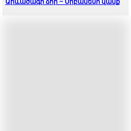
Արևածագի ձոր – Սրբանեսի վանք