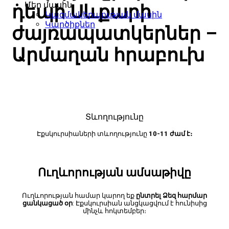
Մեր մասին
դեպի Սևքարի
Կազմակերպության մասին
Կարծիքներ
ժայռապատկերներ –
Արմաղան հրաբուխ
Տևողությունը
Էքսկուրսիաների տևողությունը
10-11 ժամ է։
Ուղևորության ամսաթիվը
Ուղևորության համար կարող եք
ընտրել Ձեզ հարմար
ցանկացած օր
: Էքսկուրսիան անցկացվում է հունիսից
մինչև հոկտեմբեր։