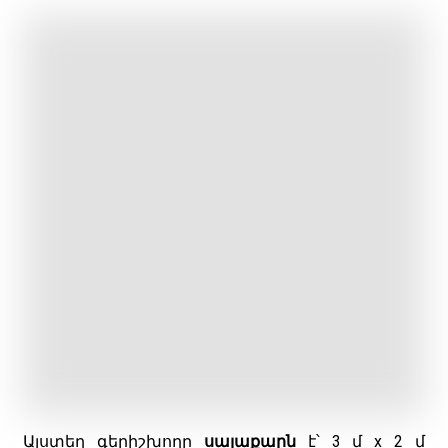
Այստեղ գերիշխողը
սալաքարն
է՝ 3 մ x 2 մ