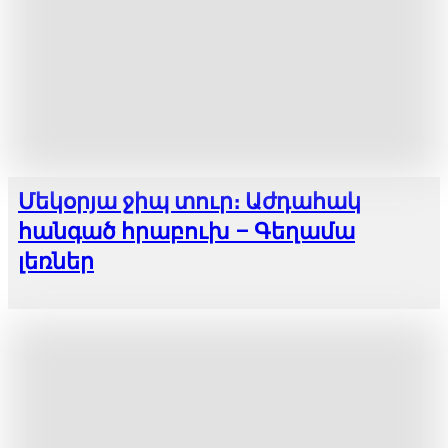
Մեկօրյա ջիպ տուր։ Աժդահակ
հանգած հրաբուխ – Գեղամա
լեռներ