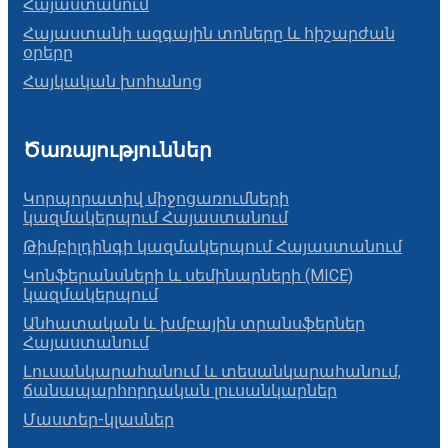
Հայաստանում
Հայաստանի ազգային տոները և հիշարժան
օրերը
Հայկական խոհանոց
Ծառայություններ
Կորպորատիվ միջոցառումների
կազմակերպում Հայաստանում
Թիմբիլդինգի կազմակերպում Հայաստանում
Կոնֆերանսների և սեմինարների (MICE)
կազմակերպում
Անհատական և խմբային տրանսֆերներ
Հայաստանում
Լուսանկարահանում և տեսանկարահանում,
ճանապարհորդական լուսանկարներ
Մաստեր-կլասներ