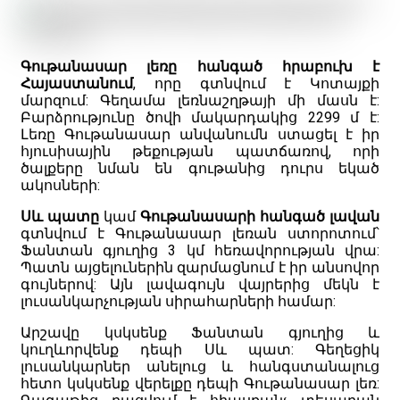
Գութանասար լեռը հանգած հրաբուխ է
Հայաստանում
, որը գտնվում է Կոտայքի
մարզում: Գեղամա լեռնաշղթայի մի մասն է:
Բարձրությունը ծովի մակարդակից 2299 մ է:
Լեռը Գութանասար անվանումն ստացել է իր
հյուսիսային թեքության պատճառով, որի
ծալքերը նման են գութանից դուրս եկած
ակոսների:
Սև պատը
կամ
Գութանասարի հանգած լավան
գտնվում է Գութանասար լեռան ստորոտում՝
Ֆանտան գյուղից 3 կմ հեռավորության վրա:
Պատն այցելուներին զարմացնում է իր անսովոր
գույներով: Այն լավագույն վայրերից մեկն է
լուսանկարչության սիրահարների համար:
Արշավը կսկսենք Ֆանտան գյուղից և
կուղևորվենք դեպի Սև պատ: Գեղեցիկ
լուսանկարներ անելուց և հանգստանալուց
հետո կսկսենք վերելքը դեպի Գութանասար լեռ: