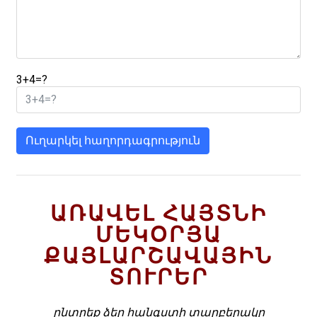
3+4=?
Ուղարկել հաղորդագրություն
ԱՌԱՎԵԼ ՀԱՅՏՆԻ
ՄԵԿՕՐՅԱ
ՔԱՅԼԱՐՇԱՎԱՅԻՆ
ՏՈՒՐԵՐ
ընտրեք ձեր հանգստի տարբերակը