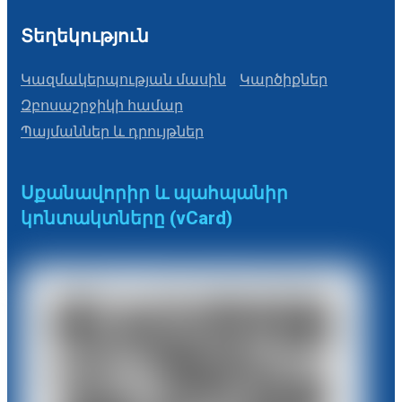
Տեղեկություն
Կազմակերպության մասին
Կարծիքներ
Զբոսաշրջիկի համար
Պայմաններ և դրույթներ
Սքանավորիր և պահպանիր
կոնտակտները (vCard)