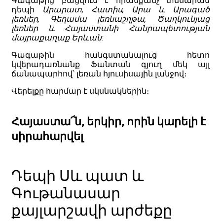
Գագաթից բացվում է հիասքանչ տեսարան
դեպի
Արարատ, Հատիս, Արա և Արագած
լեռներ, Գեղամա լեռնաշղթա, Ծաղկունյաց
լեռներ և Հայաստանի Հանրապետության
մայրաքաղաք Երևան:
Գագաթին հանգստանալուց հետո
կվերադառնանք Ֆանտան գյուղ մեկ այլ
ճանապարհով՝ լեռան հյուսիսային լանջով։
Վերելքը հարմար է սկսնակներին։
Հայաստա՜ն, երկիր, որին կարելի է
սիրահարվել
Դեպի Սև պատ և
Գութանասար
քայլարշավի արժեքը