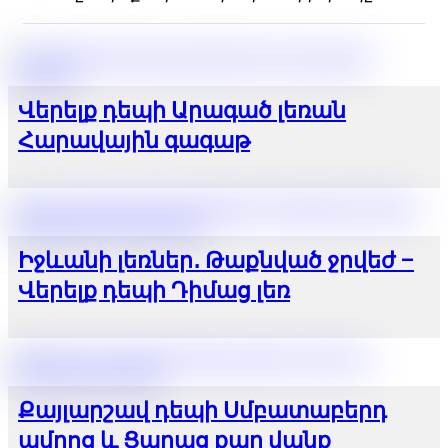
Վերելք դեպի Արագած լեռան
Հարավային գագաթ
Իջևանի լեռներ․ Թաքնված ջրվեժ –
Վերելք դեպի Դիմաց լեռ
Քայլարշավ դեպի Սմբատաբերդ
ամրոց և Ցաղաց քար վանք