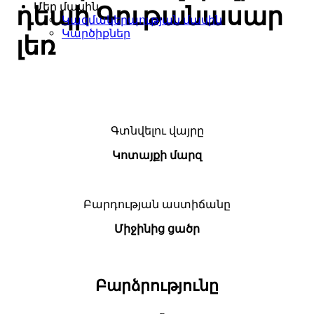
Մեր մասին
դեպի Գութանասար
Կազմակերպության մասին
Կարծիքներ
լեռ
Գտնվելու վայրը
Կոտայքի մարզ
Բարդության աստիճանը
Միջինից ցածր
Բարձրությունը