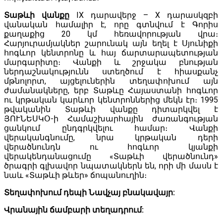
Տաթևի վանքը
IX դարավերջ – X դարասկզբի
վանական համալիր է, որը գտնվում է Գորիս
քաղաքից 20 կմ հեռավորության վրա։
Հարյուրամյակներ շարունակ այն եղել է Սյունիքի
հոգևոր կենտրոնը և հայ ճարտարապետության
մարգարիտը։ Վանքի և շրջակա բնության
ներդաշնակությունն ստեղծում է հիասքանչ
մթնոլորտ, այցելուներին տեղափոխում այն
ժամանակները, երբ Տաթևը Հայաստանի հոգևոր
ու կրթական կարևոր կենտրոններից մեկն էր։ 1995
թվականին Տաթևի վանքը դիտարկվել է
ՅՈՒՆԵՍԿՕ-ի Համաշխարհային ժառանգության
ցանկում ընդգրկվելու համար։ Վանքի
վերականգնումը, նրա կրթական դերի
վերածնունդն ու հոգևոր կյանքի
վերակենդանացումը «Տաթևի վերածնունդ»
ծրագրի գլխավոր նպատակներն են, որի մի մասն է
նաև «Տաթևի թևեր» ճոպանուղին։
Տեղափոխում դեպի Նավչայ բնակավայր:
Վրանային ճամբարի տեղադրում: