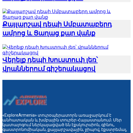
Քայլարշավ դեպի Սմբատաբերդ
ամրոց և Ցաղաց քար վանք
Վերելք դեպի Խուստուփ լեռ՝
վրաններում գիշերակացով
«ExploreArmenia» տուրօպերատորն առաջարկում է
անհատական և խմբային տուրեր Հայաստանում։ Մեր
կատալոգում ներկայացված են էքսկուրսիոն, գինու,
գաստրոնոմիական, քայլարշավային, ջիպով, էքստրեմալ,