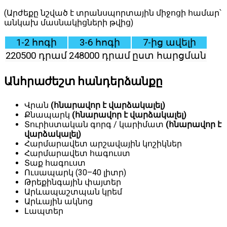
(Արժեքը նշված է տրանսպորտային միջոցի համար՝
անկախ մասնակիցների թվից)
1-2 հոգի
3-6 հոգի
7-ից ավելի
220500 դրամ
248000 դրամ
ըստ հարցման
Անհրաժեշտ հանդերձանքը
Վրան
(հնարավոր է վարձակալել)
Քնապարկ
(հնարավոր է վարձակալել)
Տուրիստական գորգ / կարիմատ
(հնարավոր է
վարձակալել)
Հարմարավետ արշավային կոշիկներ
Հարմարավետ հագուստ
Տաք հագուստ
Ուսապարկ (30–40 լիտր)
Թրեքինգային փայտեր
Արևապաշտպան կրեմ
Արևային ակնոց
Լապտեր