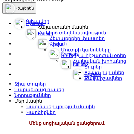
Հայերեն
Գլխավոր
Русский
Հայաստանի մասին
Հակիրճ տեղեկատվություն
English
Հետաքրքիր փաստեր
Deutsch
Վիզա
Մուտքի կանոնները
Français
Տոները և հիշարժան օրեր
Հայկական խոհանոց
Italiano
Տուրեր
Էքսկուրսիաներ
Español
Քայլարշավներ
Ջիպ տուրեր
Վարպետաց դասեր
Նորություններ
Մեր մասին
Կազմակերպության մասին
Կարծիքներ
Մենք սոցիալական ցանցերում.