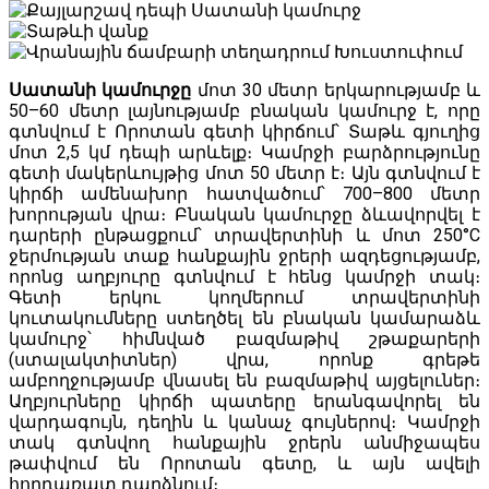
Սատանի կամուրջը
մոտ 30 մետր երկարությամբ և
50–60 մետր լայնությամբ բնական կամուրջ է, որը
գտնվում է Որոտան գետի կիրճում՝ Տաթև գյուղից
մոտ 2,5 կմ դեպի արևելք։ Կամրջի բարձրությունը
գետի մակերևույթից մոտ 50 մետր է։ Այն գտնվում է
կիրճի ամենախոր հատվածում՝ 700–800 մետր
խորության վրա։ Բնական կամուրջը ձևավորվել է
դարերի ընթացքում՝ տրավերտինի և մոտ 250°C
ջերմության տաք հանքային ջրերի ազդեցությամբ,
որոնց աղբյուրը գտնվում է հենց կամրջի տակ։
Գետի երկու կողմերում տրավերտինի
կուտակումները ստեղծել են բնական կամարաձև
կամուրջ՝ հիմնված բազմաթիվ շթաքարերի
(ստալակտիտներ) վրա, որոնք գրեթե
ամբողջությամբ վնասել են բազմաթիվ այցելուներ։
Աղբյուրները կիրճի պատերը երանգավորել են
վարդագույն, դեղին և կանաչ գույներով։ Կամրջի
տակ գտնվող հանքային ջրերն անմիջապես
թափվում են Որոտան գետը, և այն ավելի
հորդառատ դարձնում։