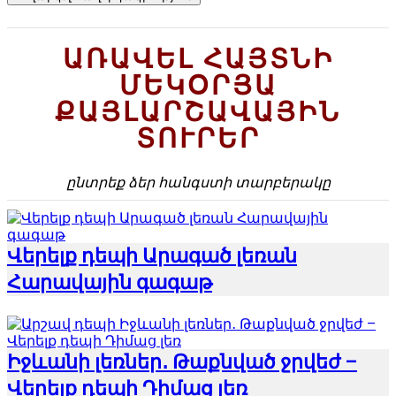
ԱՌԱՎԵԼ ՀԱՅՏՆԻ
ՄԵԿՕՐՅԱ
ՔԱՅԼԱՐՇԱՎԱՅԻՆ
ՏՈՒՐԵՐ
ընտրեք ձեր հանգստի տարբերակը
Վերելք դեպի Արագած լեռան
Հարավային գագաթ
Իջևանի լեռներ․ Թաքնված ջրվեժ –
Վերելք դեպի Դիմաց լեռ