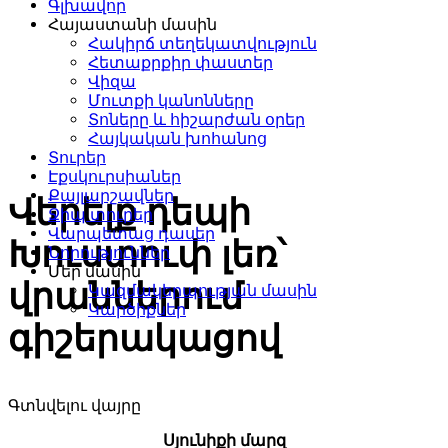
Գլխավոր
Քայլարշավային
Հայաստանի մասին
տուրեր, արշավներ
Հակիրճ տեղեկատվություն
Հետաքրքիր փաստեր
Հայաստանում
Վիզա
Մուտքի կանոնները
Տոները և հիշարժան օրեր
Հայկական խոհանոց
Տուրեր
Էքսկուրսիաներ
Քայլարշավներ
Վերելք դեպի
Ջիպ տուրեր
Վարպետաց դասեր
Խուստուփ լեռ՝
Նորություններ
Մեր մասին
վրաններում
Կազմակերպության մասին
Կարծիքներ
գիշերակացով
Գտնվելու վայրը
Սյունիքի մարզ