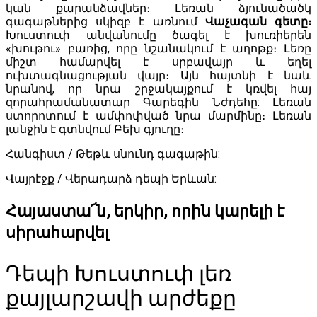
կան քարանձավներ։ Լեռան ձյունածածկ
գագաթներից սկիզբ է առնում
Վաչագան գետը։
Խուստուփ անվանումը ծագել է խուռիերեն
«խութու» բառից, որը նշանակում է աղոթք։ Լեռը
միշտ համարվել է սրբավայր և եղել
ուխտագնացության վայր։ Այն հայտնի է նաև
նրանով, որ նրա շրջակայքում է կռվել հայ
զորահրամանատար Գարեգին Նժդեհը: Լեռան
ստորոտում է ամփոփված նրա մարմինը։ Լեռան
լանջին է գտնվում Բեխ գյուղը։
Հանգիստ / Թեթև սնունդ գագաթին:
Վայրէջք / Վերադարձ դեպի Երևան:
Հայաստա՜ն, երկիր, որին կարելի է
սիրահարվել
Դեպի Խուստուփ լեռ
քայլարշավի արժեքը