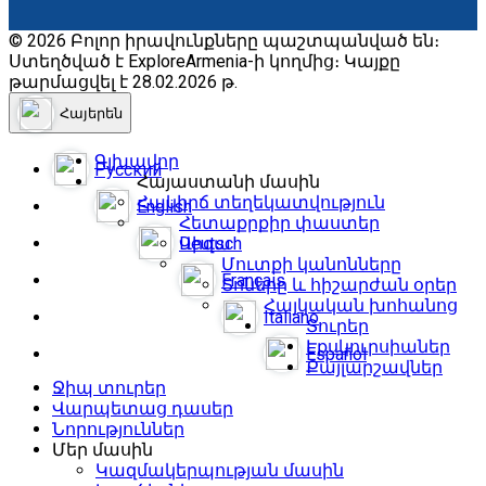
© 2026 Բոլոր իրավունքները պաշտպանված են։
Ստեղծված է ExploreArmenia-ի կողմից։ Կայքը
թարմացվել է 28.02.2026 թ.
Հայերեն
Գլխավոր
Русский
Հայաստանի մասին
Հակիրճ տեղեկատվություն
English
Հետաքրքիր փաստեր
Deutsch
Վիզա
Մուտքի կանոնները
Français
Տոները և հիշարժան օրեր
Հայկական խոհանոց
Italiano
Տուրեր
Էքսկուրսիաներ
Español
Քայլարշավներ
Ջիպ տուրեր
Վարպետաց դասեր
Նորություններ
Մեր մասին
Կազմակերպության մասին