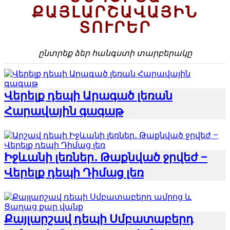
ՔԱՅԼԱՐՇԱՎԱՅԻՆ
ՏՈՒՐԵՐ
ընտրեք ձեր հանգստի տարբերակը
Վերելք դեպի Արագած լեռան
Հարավային գագաթ
Իջևանի լեռներ․ Թաքնված ջրվեժ –
Վերելք դեպի Դիմաց լեռ
Քայլարշավ դեպի Սմբատաբերդ