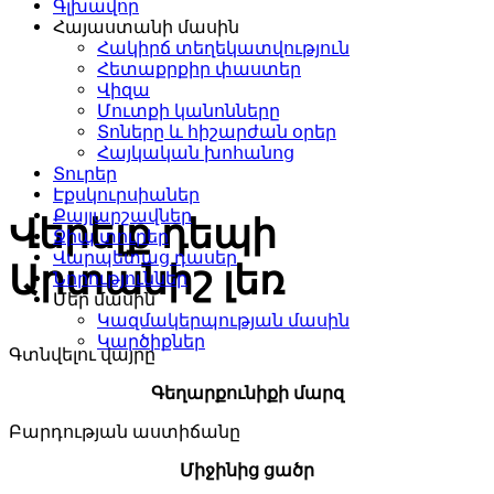
Գլխավոր
Քայլարշավային
Հայաստանի մասին
տուրեր, արշավներ
Հակիրճ տեղեկատվություն
Հետաքրքիր փաստեր
Հայաստանում
Վիզա
Մուտքի կանոնները
Տոները և հիշարժան օրեր
Հայկական խոհանոց
Տուրեր
Էքսկուրսիաներ
Քայլարշավներ
Վերելք դեպի
Ջիպ տուրեր
Վարպետաց դասեր
Արտանիշ լեռ
Նորություններ
Մեր մասին
Կազմակերպության մասին
Կարծիքներ
Գտնվելու վայրը
Գեղարքունիքի մարզ
Բարդության աստիճանը
Միջինից ցածր