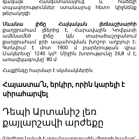
գագաթ: Հանգստանալուց և հաճելի
տպավորություններ ստանալուց հետո կիջնենք
թերակղզի:
Սևանա լիճը Հայկական լեռնաշխարհի
քաղցրահամ լճերից է, Հարավային Կովկասի
ամենամեծ լիճը: Այն տարածաշրջանում
քաղցրահամ ջրի ապահովման խոշոր աղբյուր է։
Գտնվում է մոտ 1900 մ բարձրության վրա:
Մակերեսը՝ 1240 կմ²: Միջին խորությունը 26,8 մ է,
առավելագույնը՝ 80 մ:
Հայքինգը հարմար է սկսնակներին:
Հայաստա՜ն, երկիր, որին կարելի է
սիրահարվել
Դեպի Արտանիշ լեռ
քայլարշավի արժեքը
(Արժեքը նշված է տրանսպորտային միջոցի համար՝