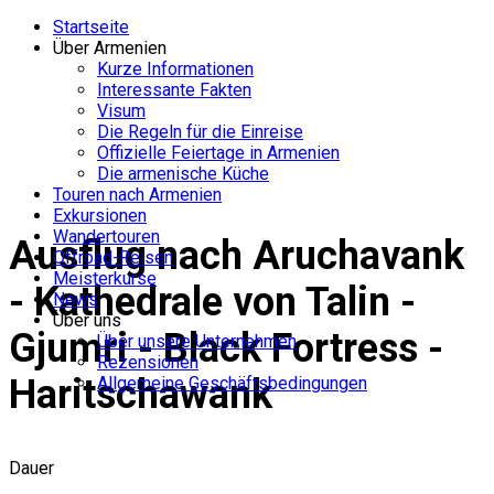
Exkursionen in Armenien
Startseite
Über Armenien
Kurze Informationen
Interessante Fakten
Visum
Die Regeln für die Einreise
Offizielle Feiertage in Armenien
Die armenische Küche
Touren nach Armenien
Exkursionen
Wandertouren
Ausflug nach Aruchavank
Offroad-Reisen
Meisterkurse
- Kathedrale von Talin -
News
Über uns
Gjumri - Black Fortress -
Über unsere Unternehmen
Rezensionen
Haritschawank
Allgemeine Geschäftsbedingungen
Dauer