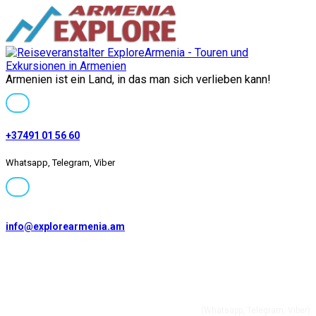
Armenien ist ein Land, in das man sich verlieben kann!
+37491 01 56 60
Whatsapp, Telegram, Viber
info@explorearmenia.am
+37491 01 56 60
(Whatsapp, Telegram, Viber)