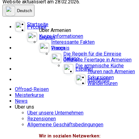
Website aktualisiert am 28.02.2026.
Deutsch
Startseite
Русский
Über Armenien
Kurze Informationen
English
Interessante Fakten
Français
Visum
Die Regeln für die Einreise
Italiano
Offizielle Feiertage in Armenien
Die armenische Küche
Español
Touren nach Armenien
Exkursionen
Հայերեն
Wandertouren
Offroad-Reisen
Meisterkurse
News
Über uns
Über unsere Unternehmen
Rezensionen
Allgemeine Geschäftsbedingungen
Wir in sozialen Netzwerken: