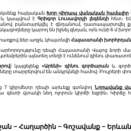
կսկսենք հայկական
Խոր Վիրապ վանական համալիր
 և կապվում է
Գրիգոր Լուսավորչի լեգենդի
հետ։ Ե
նով բանտարկվել է զնդանում, դատապարտվել քր
կացողները կարող են իջնել զնդան, որն ունի 6 մ խորո
 փառքով
ձեր առջև կհայտնվի
Հայաստանի խորհրդան
հորդությունը դեպի Հայաստանի Վայոց ձորի մարզի
ոկտեմբերին այնտեղ տեղի է ունենում գինու փառատո
արով
) կայցելենք
«Արենի» գինու գործարան
և գործ
ները տարբերվում են անկրկնելի համով։ Բույրերի 
ից 7 կիլոմետր դեպի արևելք գտնվող
Նորավանք վ
ա գետի վտակի նեղ ոլորուն կիրճի եզրին։ Կիրճը
իջան – Հաղարծին – Գոշավանք – Երևա