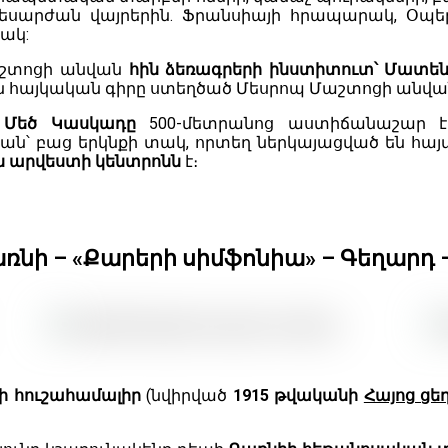
սարժան վայրերին. Ֆրանսիայի հրապարակ, Օպերա
ակ:
Մաշտոցի անվան
հին ձեռագրերի ինստիտուտ՝ Մատ
 են հայկական գիրը ստեղծած Մեսրոպ Մաշտոցի անվա
։
Մեծ Կասկադը
500-մետրանոց աստիճանաշար է 
ան՝ բաց երկնքի տակ, որտեղ ներկայացված են հայ
 արվեստի կենտրոնն
է։
առնի – «Քարերի սիմֆոնիա» – Գեղարդ 
ի հուշահամալիր
(նվիրված
1915 թվականի
Հայոց ցե