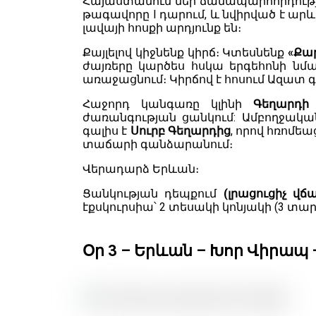
Հայաստանում մեր ճանապարհորդությ
թագավորը I դարում, և նվիրված է արև
լավայի հոսքի արդյունք են։
Քայլելով կիջնենք կիրճ։ Կտեսնենք
«Քա
ժայռերը կարծես հսկա երգեհոնի նմա
առաջացնում։ Կիրճով է հոսում Ազատ 
Հաջորդ կանգառը կլինի
Գեղարդի
ժառանգության ցանկում: Ամբողջակ
գալիս է
Սուրբ Գեղարդից
, որով հռոմե
տաճարի գանձարանում։
Վերադարձ Երևան։
Ցանկության դեպքում
(լրացուցիչ վճ
էքսկուրսիա՝ 2 տեսակի կոնյակի (3 
Օր 3 – Երևան – Խոր Վիրապ