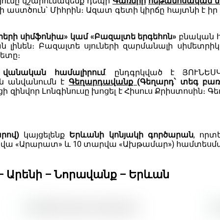
ունը
կշարունակենք դեպի
Գառնիի
հեթանոսական 
ի աստծուն` Միհրին։ Ազատ գետի կիրճը հայտնի է իր
րերի սիմֆոնիա» կամ «Բազալտե երգեհոն»
բնական հո
ն լինեն։ Բազալտե սյուների զարմանալի սիմետրիկո
գետը։
 վանական համալիրում
. ընդգրկված է ՅՈՒՆԵՍ
ան անվանումն է
Գեղարդավանք
(Գեղարդ՝ տեգ բառ
ացի զինվոր Լոնգինուսը խոցել է Հիսուս Քրիստոսին։ 
արով)
կայցելենք
Երևանի կոնյակի գործարան
, որտ
տարվա «Արարատ» և 10 տարվա «Ախթամար») համտեսմ
 – Արենի – Նորավանք – Երևան