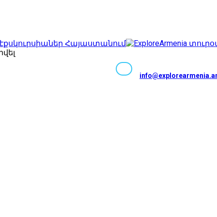
Facebook
Instagram
Youtube
Whatsapp
Telegram
VK
Tripadv
TikTok
րվել
info@explorearmenia.