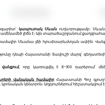
արգարիտ՝
կապուտակ Սևան
ուղևորությամբ։ Սևան
ամենամեծ լիճն է։ Այն տարածաշրջանում քաղցրահամ
համալիր Սևանա լճի հյուսիսարևմտյան ափին: Վանք
յունը դեպի Հայաստանի Տավուշի մարզ՝ գեղատես
 վանքում
, որը կառուցվել է X–XIII դարերում՝
 դարերի վանական համալիր
Հայաստանի Գոշ գյուղո
կրոնական կենտրոն։ Աղբյուրներում հիշատակվում է