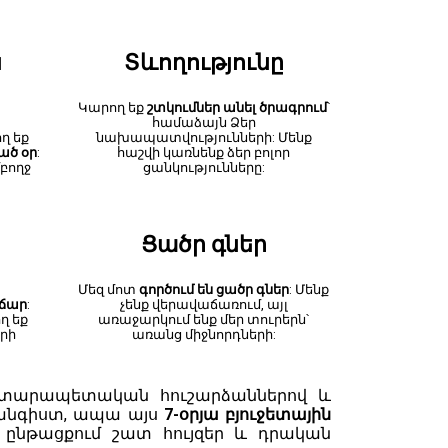
ն
Տևողությունը
Կարող եք
շտկումներ անել ծրագրում
՝
համաձայն Ձեր
ղ եք
նախապատվությունների: Մենք
ած օր
:
հաշվի կառնենք ձեր բոլոր
բողջ
ցանկությունները:
Ցածր գներ
Մեզ մոտ
գործում են ցածր գներ
: Մենք
վճար
:
չենք վերավաճառում, այլ
ղ եք
առաջարկում ենք մեր տուրերն՝
րի
առանց միջնորդների:
րտարապետական ​​հուշարձաններով և
հանգիստ, ապա այս
7-օրյա բյուջետային
ն
ընթացքում շատ հույզեր և դրական