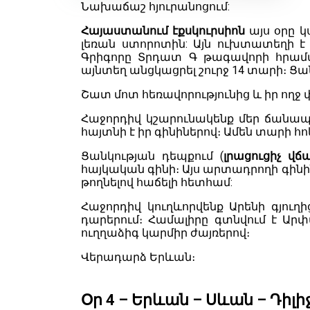
Նախաճաշ հյուրանոցում:
Հայաստանում էքսկուրսիոն
այս օրը 
լեռան ստորոտին: Այն ուխտատեղի է
Գրիգորը Տրդատ Գ թագավորի հրամա
այնտեղ անցկացրել շուրջ 14 տարի։ Ցան
Շատ մոտ հեռավորությունից և իր ողջ
Հաջորդիվ կշարունակենք մեր ճանապար
հայտնի է իր գինիներով։ Ամեն տարի հ
Ցանկության դեպքում (
լրացուցիչ վճ
հայկական գինի։ Այս արտադրողի գինի
թողնելով հաճելի հետհամ:
Հաջորդիվ կուղևորվենք Արենի գյուղ
դարերում։ Համալիրը գտնվում է Արփ
ուղղաձիգ կարմիր ժայռերով։
Վերադարձ Երևան։
Օր 4 – Երևան – Սևան – Դիլ