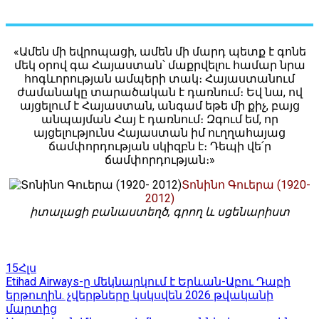
«Ամեն մի եվրոպացի, ամեն մի մարդ պետք է գոնե
մեկ օրով գա Հայաստան՝ մաքրվելու համար նրա
հոգևորության ամպերի տակ։ Հայաստանում
ժամանակը տարածական է դառնում։ Եվ նա, ով
այցելում է Հայաստան, անգամ եթե մի քիչ, բայց
անպայման Հայ է դառնում։ Զգում եմ, որ
այցելությունս Հայաստան իմ ուղղահայաց
ճամփորդության սկիզբն է։ Դեպի վե՛ր
ճամփորդության։»
Տոնինո Գուերա (1920-
2012)
իտալացի բանաստեղծ, գրող և սցենարիստ
15
Հլս
Etihad Airways-ը մեկնարկում է Երևան-Աբու Դաբի
երթուղին. չվերթները կսկսվեն 2026 թվականի
մարտից