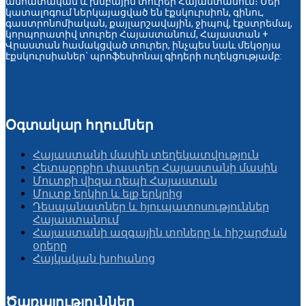
անհատական և խմբային տուրեր Հայաստանում։ Մեր
կատալոգում ներկայացված են էքսկուրսիոն, գինու,
գաստրոնոմիական, քայլարշավային, ջիպով, էքստրեմալ,
կորպորատիվ տուրեր Հայաստանում, Հայաստան +
Վրաստան համակցված տուրեր, ինչպես նաև մեկօրյա
էքսկուրսիաներ` պրոֆեսիոնալ գիդերի ուղեկցությամբ:
Օգտակար հղումներ
Հայաստանի մասին տեղեկատվություն
Հետաքրքիր փաստեր Հայաստանի մասին
Մուտքի վիզա դեպի Հայաստան
Մուտք երկիր և ելք երկրից
Դեսպանատներ և հյուպատոսություններ
Հայաստանում
Հայաստանի ազգային տոները և հիշարժան
օրերը
Հայկական խոհանոց
Ծառայություններ