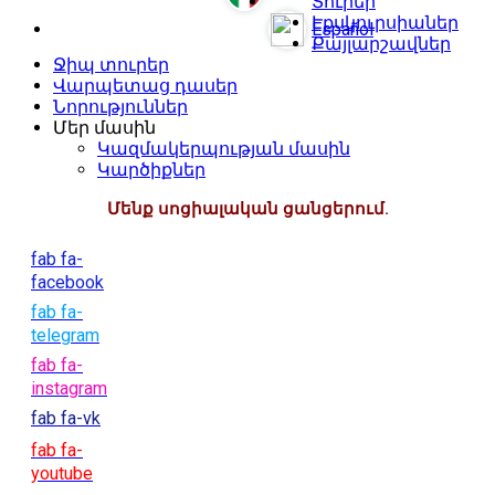
Տուրեր
Էքսկուրսիաներ
Español
Քայլարշավներ
Ջիպ տուրեր
Վարպետաց դասեր
Նորություններ
Մեր մասին
Կազմակերպության մասին
Կարծիքներ
Մենք սոցիալական ցանցերում.
fab fa-
facebook
fab fa-
telegram
fab fa-
instagram
fab fa-vk
fab fa-
youtube