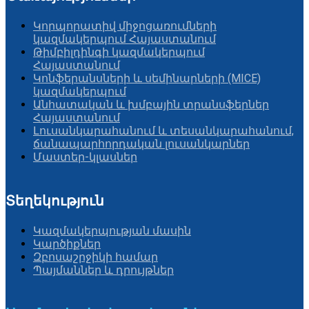
Կորպորատիվ միջոցառումների
կազմակերպում Հայաստանում
Թիմբիլդինգի կազմակերպում
Հայաստանում
Կոնֆերանսների և սեմինարների (MICE)
կազմակերպում
Անհատական և խմբային տրանսֆերներ
Հայաստանում
Լուսանկարահանում և տեսանկարահանում,
ճանապարհորդական լուսանկարներ
Մաստեր-կլասներ
Տեղեկություն
Կազմակերպության մասին
Կարծիքներ
Զբոսաշրջիկի համար
Պայմաններ և դրույթներ