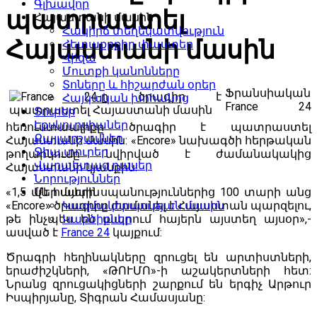
Գլխավոր
պատրաստել
Հայաստանի մասին
Հակիրճ տեղեկատվություն
Հայաստանի մասին
Հետաքրքիր փաստեր
Վիզա
Մուտքի կանոնները
Տոները և հիշարժան օրեր
Ֆրանսիական
Հայկական խոհանոց
France 24
Տուրեր
Էքսկուրսիաներ
հեռուստաալիքը ծրագիր է պատրաստել
Քայլարշավներ
Հայաստանի մասին: «Encore» նախագծի հերթական
Ջիպ տուրեր
թողարկումը նվիրված է ժամանակակից
Վարպետաց դասեր
Հայաստանի կյանքին:
Նորություններ
«1,5 մլն հայերի սպանություններից 100 տարի անց
Մեր մասին
«Encore» ծրագիրը ժամանել է Հայաստան պարզելու,
Կազմակերպության մասին
թե ինչպես են ապրում հայերն այստեղ այսօր»,-
Կարծիքներ
ասված է
France 24
կայքում:
Ծրագրի հեղինակները զրուցել են արտիստների,
երաժիշկների, «ԹՈՒՄՈ»-ի աշակերտների հետ:
Նրանց զրուցակիցների շարքում են երգիչ Արթուր
Իսպիրյանը, Տիգրան Համասյանը: