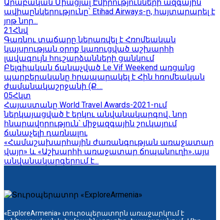
Արաբական Միացյալ Էմիրությունների ազգային
ավիաընկերությունը՝ Etihad Airways-ը, հայտարարել է
յոթ նոր...
21
Հնվ
Գառնու տաճարը ներառվել է Հռոմեական
կայսրության օրոք կառուցված աշխարհի
լավագույն հուշարձանների ցանկում
Բելգիական ճանաչված Le Vif Weekend առցանց
պարբերականը հրապարակել է Հին հռոմեական
ժամանակաշրջանի (Ք....
05
Հկտ
Հայաստանը World Travel Awards-2021-ում
ներկայացված է երկու անվանակարգով․ նոր
հնարավորություն՝ միջազգային շուկայում
ճանաչելի դառնալու
«Համաշախարհային ժառանգության առաջատար
վայր» և «Աշխարհի առաջատար ճոպանուղի»․այս
անվանակարգերում է...
«ExploreArmenia» տուրօպերատորն առաջարկում է