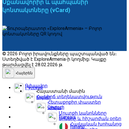
Սքանավորիր և պահպանիր
կոնտակտները (vCard)
© 2026 Բոլոր իրավունքները պաշտպանված են։
Ստեղծված է ExploreArmenia-ի կողմից։ Կայքը
թարմացվել է 28.02.2026 թ.
Հայերեն
Գլխավոր
Русский
Հայաստանի մասին
Հակիրճ տեղեկատվություն
English
Հետաքրքիր փաստեր
Deutsch
Վիզա
Մուտքի կանոնները
Français
Տոները և հիշարժան օրեր
Հայկական խոհանոց
Italiano