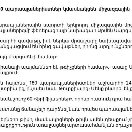
150 պարապլաներիստներ կմասնակցեն միջազգային մ
արապլաներային սպորտի երկրորդ միջազգային մրցո
ապլաներիզմի ֆեդերացիայի նախագահ Արմեն Սարգս
խարհի գավաթը, իսկ ներկա մրցաշարը նախագավաթա
նցկացվում են հինգ գավաթներ, որոնց արդյունքներո
այդ մարզաձևի համար։
իանալի պայմաններ են թռիչքների համար»,- ասաց Ս
այքում։
 են հայտնել 180 պարապլաներիստներ աշխարհի 24 ե
րիայից, ինչպես նաև Թուրքիայից։ Մենք ընտրել ենք 
լ նաև շուրջ 60 «ֆրիֆլաերներ», որոնք հատուկ դրա 
աստանը ճանաչելի դարձնել նաև որպես պարապլանե
ների թիվը, մասնակիցների թիվն ամեն դեպքում չի 
աքրքրություն առաջացնել արտասահմանյան օդաչուն