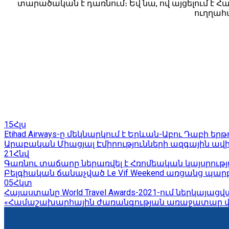
տարածական է դառնում։ Եվ նա, ով այցելում է Հա
ուղղահա
15
Հլս
Etihad Airways-ը մեկնարկում է Երևան-Աբու Դաբի ե
Արաբական Միացյալ Էմիրությունների ազգային ավիաընկ
21
Հնվ
Գառնու տաճարը ներառվել է Հռոմեական կայսրությ
Բելգիական ճանաչված Le Vif Weekend առցանց պար
05
Հկտ
Հայաստանը World Travel Awards-2021-ում ներկայա
«Համաշախարհային ժառանգության առաջատար վայ