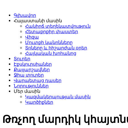
Գլխավոր
Հայաստանի մասին
Հակիրճ տեղեկատվություն
Հետաքրքիր փաստեր
Վիզա
Մուտքի կանոնները
Տոները և հիշարժան օրեր
Հայկական խոհանոց
Տուրեր
Էքսկուրսիաներ
Քայլարշավներ
Ջիպ տուրեր
Վարպետաց դասեր
Նորություններ
Մեր մասին
Կազմակերպության մասին
Կարծիքներ
Թռչող մարդիկ կհայտն