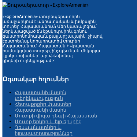
«ExploreArmenia» տուրօպերատորն
առաջարկում է անհատական և խմբային
տուրեր Հայաստանում։ Մեր կատալոգում
ներկայացված են էքսկուրսիոն, գինու,
գաստրոնոմիական, քայլարշավային, ջիպով,
էքստրեմալ, կորպորատիվ տուրեր
Հայաստանում, Հայաստան + Վրաստան
համակցված տուրեր, ինչպես նաև մեկօրյա
էքսկուրսիաներ` պրոֆեսիոնալ
գիդերի ուղեկցությամբ:
Օգտակար հղումներ
Հայաստանի մասին
տեղեկատվություն
Հետաքրքիր փաստեր
Հայաստանի մասին
Մուտքի վիզա դեպի Հայաստան
Մուտք երկիր և ելք երկրից
Դեսպանատներ և
հյուպատոսություններ