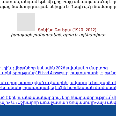
յաստան, անգամ եթե մի քիչ, բայց անպայման Հայ է դա
յաց ճամփորդության սկիզբն է։ Դեպի վե՛ր ճամփորդ
Տոնինո Գուերա (1920- 2012)
իտալացի բանաստեղծ, գրող և սցենարիստ
րթուղին. չվերթները կսկսվեն 2026 թվականի մարտից
երությունը՝ Etihad Airways-ը, հայտարարել է յոթ նոր
ան օրոք կառուցված աշխարհի լավագույն հուշարձա
բերականը հրապարակել է Հին հռոմեական ժամանակաշ
ցված է երկու անվանակարգով․ նոր հնարավորություն՝ 
ր» և «Աշխարհի առաջատար ճոպանուղի»․այս անվան