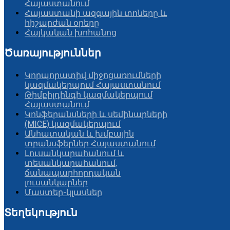
Հայաստանում
Հայաստանի ազգային տոները և
հիշարժան օրերը
Հայկական խոհանոց
Ծառայություններ
Կորպորատիվ միջոցառումների
կազմակերպում Հայաստանում
Թիմբիլդինգի կազմակերպում
Հայաստանում
Կոնֆերանսների և սեմինարների
(MICE) կազմակերպում
Անհատական և խմբային
տրանսֆերներ Հայաստանում
Լուսանկարահանում և
տեսանկարահանում,
ճանապարհորդական
լուսանկարներ
Մաստեր-կլասներ
Տեղեկություն