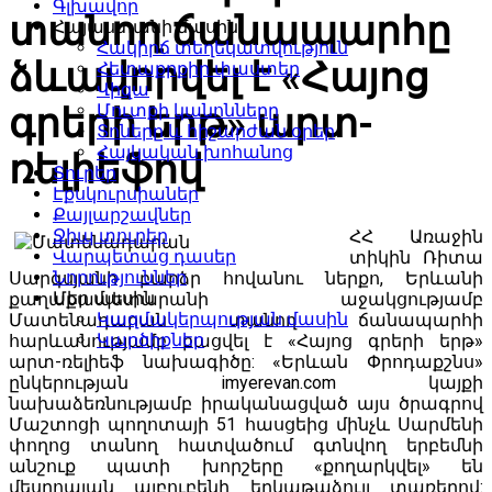
Գլխավոր
տանող ճանապարհը
Հայաստանի մասին
Հակիրճ տեղեկատվություն
ձևավորվել է «Հայոց
Հետաքրքիր փաստեր
Վիզա
Մուտքի կանոնները
գրերի երթ» արտ-
Տոները և հիշարժան օրեր
Հայկական խոհանոց
ռելիեֆով
Տուրեր
Էքսկուրսիաներ
Քայլարշավներ
Ջիպ տուրեր
ՀՀ Առաջին
Վարպետաց դասեր
տիկին Ռիտա
Նորություններ
Սարգսյանի բարձր հովանու ներքո, Երևանի
Մեր մասին
քաղաքապետարանի աջակցությամբ
Կազմակերպության մասին
Մատենադարան տանող ճանապարհի
Կարծիքներ
հարևանությամբ բացվել է «Հայոց գրերի երթ»
արտ-ռելիեֆ նախագիծը: «Երևան Փրոդաքշնս»
ընկերության imyerevan.com կայքի
նախաձեռնությամբ իրականացված այս ծրագրով
Մաշտոցի պողոտայի 51 հասցեից մինչև Սարմենի
փողոց տանող հատվածում գտնվող երբեմնի
անշուք պատի խորշերը «քողարկվել» են
մեսրոպյան այբուբենի երկաթաձույլ տառերով: