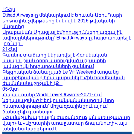
15
Հլս
Etihad Airways-ը մեկնարկում է Երևան-Աբու Դաբի
երթուղին. չվերթները կսկսվեն 2026 թվականի
մարտից
Արաբական Միացյալ Էմիրությունների ազգային
ավիաընկերությունը՝ Etihad Airways-ը, հայտարարել է
յոթ նոր...
21
Հնվ
Գառնու տաճարը ներառվել է Հռոմեական
կայսրության օրոք կառուցված աշխարհի
լավագույն հուշարձանների ցանկում
Բելգիական ճանաչված Le Vif Weekend առցանց
պարբերականը հրապարակել է Հին հռոմեական
ժամանակաշրջանի (Ք....
05
Հկտ
Հայաստանը World Travel Awards-2021-ում
ներկայացված է երկու անվանակարգով․ նոր
հնարավորություն՝ միջազգային շուկայում
ճանաչելի դառնալու
«Համաշախարհային ժառանգության առաջատար
վայր» և «Աշխարհի առաջատար ճոպանուղի»․այս
անվանակարգերում է...