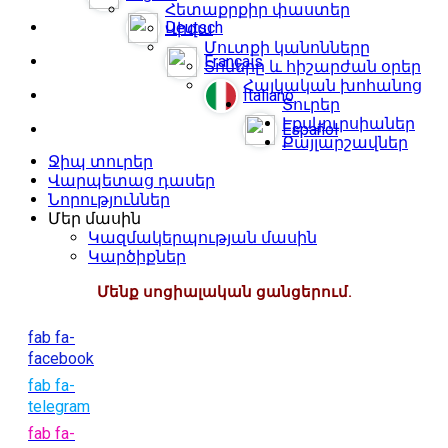
Հետաքրքիր փաստեր
Deutsch
Վիզա
Մուտքի կանոնները
Français
Տոները և հիշարժան օրեր
Հայկական խոհանոց
Italiano
Տուրեր
Էքսկուրսիաներ
Español
Քայլարշավներ
Ջիպ տուրեր
Վարպետաց դասեր
Նորություններ
Մեր մասին
Կազմակերպության մասին
Կարծիքներ
Մենք սոցիալական ցանցերում.
fab fa-
facebook
fab fa-
telegram
fab fa-