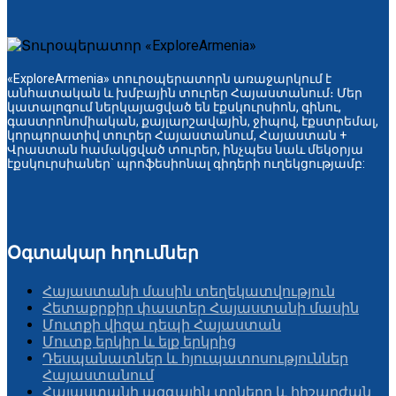
«ExploreArmenia» տուրօպերատորն առաջարկում է
անհատական և խմբային տուրեր Հայաստանում։ Մեր
կատալոգում ներկայացված են էքսկուրսիոն, գինու,
գաստրոնոմիական, քայլարշավային, ջիպով, էքստրեմալ,
կորպորատիվ տուրեր Հայաստանում, Հայաստան +
Վրաստան համակցված տուրեր, ինչպես նաև մեկօրյա
էքսկուրսիաներ` պրոֆեսիոնալ գիդերի ուղեկցությամբ:
Օգտակար հղումներ
Հայաստանի մասին տեղեկատվություն
Հետաքրքիր փաստեր Հայաստանի մասին
Մուտքի վիզա դեպի Հայաստան
Մուտք երկիր և ելք երկրից
Դեսպանատներ և հյուպատոսություններ
Հայաստանում
Հայաստանի ազգային տոները և հիշարժան