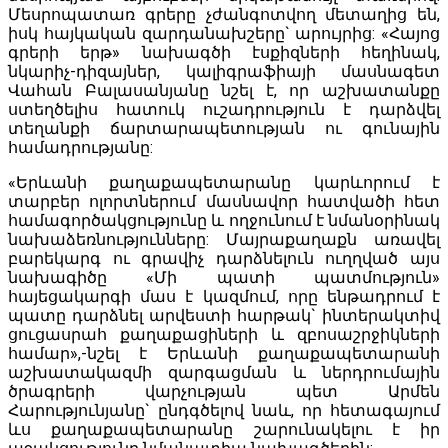
Մեսրոպատառ գրերը չժանգոտվող մետաղից են,
իսկ հայկական զարդանախշերը` արույրից: «Հայոց
գրերի երթ» նախագծի էսքիզների հեղինակ,
նկարիչ-դիզայներ, կալիգրաֆիայի մասնագետ
Վահան Բալասանյանը նշել է, որ աշխատանքը
ստեղծելիս հատուկ ուշադրություն է դարձվել
տեղանքի ճարտարապետության ու գունային
համադրությանը:
«Երևանի քաղաքապետարանը կարևորում է
տարբեր ոլորտներում մասնավոր հատվածի հետ
համագործակցությունը և ողջունում է նմանօրինակ
նախաձեռնությունները: Մայրաքաղաքն առավել
բարեկարգ ու գրավիչ դարձնելուն ուղղված այս
նախագիծը «Մի պատի պատմություն»
հայեցակարգի մաս է կազմում, որը ենթադրում է
պատը դարձնել արվեստի հարթակ` ինտերակտիվ
ցուցասրահ քաղաքացիների և զբոսաշրջիկների
համար»,-նշել է Երևանի քաղաքապետարանի
աշխատակազմի զարգացման և ներդրումային
ծրագրերի վարչության պետ Արմեն
Հարությունյանը` ընդգծելով նաև, որ հետագայում
ևս քաղաքապետարանը շարունակելու է իր