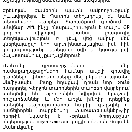
աջակցությունը նմանատիպ նախագծերին:
Երեկոյան ժամերին պատն ամբողջությամբ
լուսավորվելու է: Պատին տեղադրվել են նաև
տեսահսկող սարքեր: Տարածքում գործում է
անվճար wifi, ինչը հնարավորություն է տալիս QR
կոդերի միջոցով ստանալ լրացուցիչ
տեղեկատվություն: Ի դեպ, վեց ամիսը մեկ
կներկայացվի նոր արտ-ինստալացիա, իսկ հին
ցուցադրությունը կտեղափոխվի և կցուցադրվի
Հայաստանի այլ քաղաքներում:
«Երևանը զբոսաշրջիկների և մեր
համաքաղաքացիների համար ավելի գրավիչ
դարձնելու փնտրտուքները մեզ բերեցին այստեղ:
Անմիջապես միտք հղացավ դրան նոր շունչ
հաղորդել: Վերջին տարիներին տարբեր վայրերում
ստեղծվել են այբուբենին նվիրված հրաշալի
հուշարձաններ և մեր առջև խնդիր դրեցինք
ստեղծել մայրաքաղաքին հարիր, գեղեցիկ ու
հաճելիորեն տարբերվող տառատեսակներ»,-իր
հերթին նկատել է «Երևան Փրոդաքշնս»
ընկերության imyerevan.com կայքի տնօրեն Գայանե
Մանուկյանը: