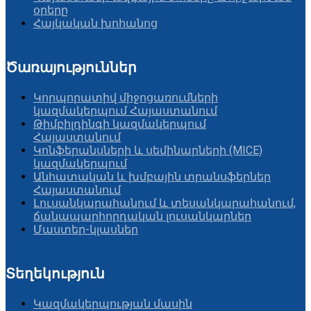
օրերը
Հայկական խոհանոց
Ծառայություններ
Կորպորատիվ միջոցառումների
կազմակերպում Հայաստանում
Թիմբիլդինգի կազմակերպում
Հայաստանում
Կոնֆերանսների և սեմինարների (MICE)
կազմակերպում
Անհատական և խմբային տրանսֆերներ
Հայաստանում
Լուսանկարահանում և տեսանկարահանում,
ճանապարհորդական լուսանկարներ
Մաստեր-կլասներ
Տեղեկություն
Կազմակերպության մասին