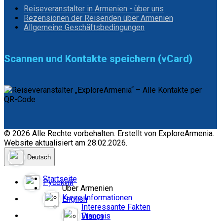
Reiseveranstalter in Armenien - über uns
Rezensionen der Reisenden über Armenien
Allgemeine Geschäftsbedingungen
Scannen und Kontakte speichern (vCard)
© 2026 Alle Rechte vorbehalten. Erstellt von ExploreArmenia.
Website aktualisiert am 28.02.2026.
Deutsch
Startseite
Русский
Über Armenien
Kurze Informationen
English
Interessante Fakten
Français
Visum