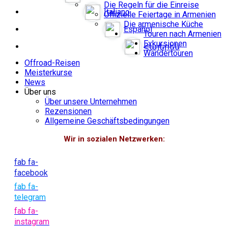
Die Regeln für die Einreise
Italiano
Offizielle Feiertage in Armenien
Die armenische Küche
Español
Touren nach Armenien
Exkursionen
Հայերեն
Wandertouren
Offroad-Reisen
Meisterkurse
News
Über uns
Über unsere Unternehmen
Rezensionen
Allgemeine Geschäftsbedingungen
Wir in sozialen Netzwerken:
fab fa-
facebook
fab fa-
telegram
fab fa-
instagram