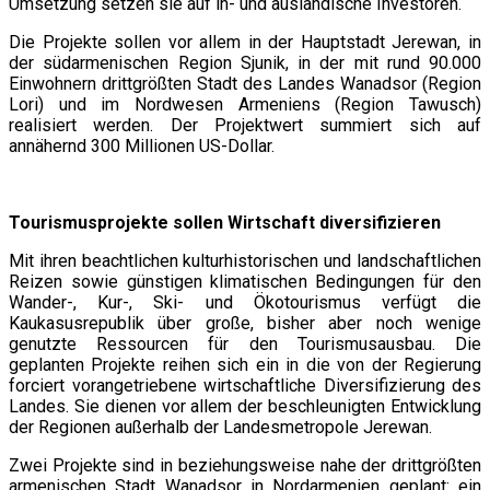
Umsetzung setzen sie auf in- und ausländische Investoren.
Die Projekte sollen vor allem in der Hauptstadt Jerewan, in
der südarmenischen Region Sjunik, in der mit rund 90.000
Einwohnern drittgrößten Stadt des Landes Wanadsor (Region
Lori) und im Nordwesen Armeniens (Region Tawusch)
realisiert werden. Der Projektwert summiert sich auf
annähernd 300 Millionen US-Dollar.
Tourismusprojekte sollen Wirtschaft diversifizieren
Mit ihren beachtlichen kulturhistorischen und landschaftlichen
Reizen sowie günstigen klimatischen Bedingungen für den
Wander-, Kur-, Ski- und Ökotourismus verfügt die
Kaukasusrepublik über große, bisher aber noch wenige
genutzte Ressourcen für den Tourismusausbau. Die
geplanten Projekte reihen sich ein in die von der Regierung
forciert vorangetriebene wirtschaftliche Diversifizierung des
Landes. Sie dienen vor allem der beschleunigten Entwicklung
der Regionen außerhalb der Landesmetropole Jerewan.
Zwei Projekte sind in beziehungsweise nahe der drittgrößten
armenischen Stadt Wanadsor in Nordarmenien geplant: ein