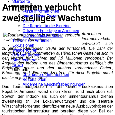
Startseite
Armenien verbucht
Über Armenien
Kurze Informationen
zweistelliges Wachstum
Interessante Fakten
Visum
Die Regeln für die Einreise
Offizielle Feiertage in Armenien
Armeniens
Die armenische Küche
Fremdenverkehr
Touren nach Armenien
entwickelt sich
Exkursionen
zu einer bedeutenden Säule der Wirtschaft. Die Zahl der
Wandertouren
jährlich ins Land kommenden ausländischen Gäste hat sich in
Offroad-Reisen
den letzten fünf Jahren auf 1,5 Millionen verdoppelt. Der
Meisterkurse
Anstieg des Indoor- und des Binnentourismus beflügelt die
News
Errichtung neuer und den Ausbau vorhandener Ferien-,
Über uns
Erholungs- und Wintersportzentren. Für diese Projekte sucht
Über unsere Unternehmen
das Land jetzt Investoren.
Rezensionen
Allgemeine Geschäftsbedingungen
Das Tourismusgeschäft in der kleinen südkaukasischen
Republik Armenien weist einen klaren Trend nach oben auf.
Sowohl der Indoor- als auch der Binnentourismus ziehen
zweistellig an. Die Lokalverwaltungen und die zentrale
Wirtschaftsförderung identifizieren neue Ausbauvorhaben der
touristischen Infrastruktur und bereiten diese vor. Bei der