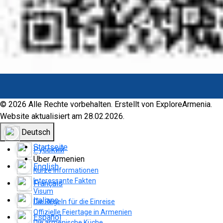
© 2026 Alle Rechte vorbehalten. Erstellt von ExploreArmenia.
Website aktualisiert am 28.02.2026.
Deutsch
Startseite
Русский
Über Armenien
English
Kurze Informationen
Interessante Fakten
Français
Visum
Italiano
Die Regeln für die Einreise
Offizielle Feiertage in Armenien
Español
Die armenische Küche