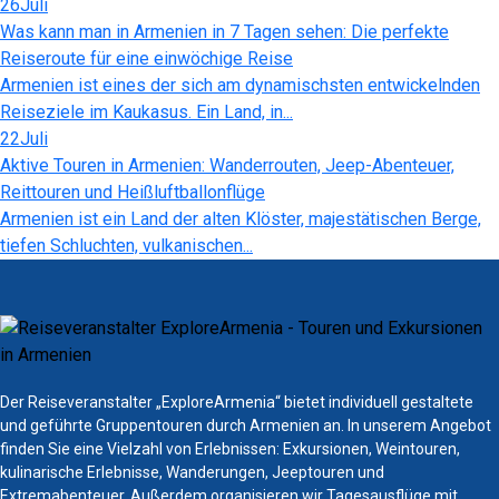
26
Juli
Was kann man in Armenien in 7 Tagen sehen: Die perfekte
Reiseroute für eine einwöchige Reise
Armenien ist eines der sich am dynamischsten entwickelnden
Reiseziele im Kaukasus. Ein Land, in...
22
Juli
Aktive Touren in Armenien: Wanderrouten, Jeep-Abenteuer,
Reittouren und Heißluftballonflüge
Armenien ist ein Land der alten Klöster, majestätischen Berge,
tiefen Schluchten, vulkanischen...
Der Reiseveranstalter „ExploreArmenia“ bietet individuell gestaltete
und geführte Gruppentouren durch Armenien an. In unserem Angebot
finden Sie eine Vielzahl von Erlebnissen: Exkursionen, Weintouren,
kulinarische Erlebnisse, Wanderungen, Jeeptouren und
Extremabenteuer. Außerdem organisieren wir Tagesausflüge mit