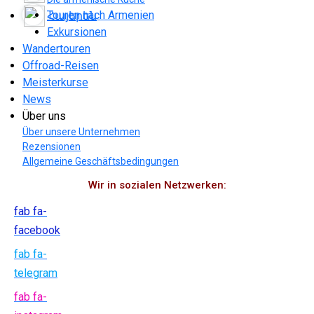
Touren nach Armenien
Հայերեն
Exkursionen
Wandertouren
Offroad-Reisen
Meisterkurse
News
Über uns
Über unsere Unternehmen
Rezensionen
Allgemeine Geschäftsbedingungen
Wir in sozialen Netzwerken:
fab fa-
facebook
fab fa-
telegram
fab fa-