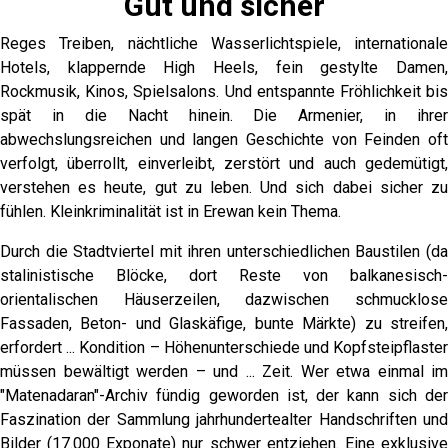
Gut und sicher
Reges Treiben, nächtliche Wasserlichtspiele, internationale
Hotels, klappernde High Heels, fein gestylte Damen,
Rockmusik, Kinos, Spielsalons. Und entspannte Fröhlichkeit bis
spät in die Nacht hinein. Die Armenier, in ihrer
abwechslungsreichen und langen Geschichte von Feinden oft
verfolgt, überrollt, einverleibt, zerstört und auch gedemütigt,
verstehen es heute, gut zu leben. Und sich dabei sicher zu
fühlen. Kleinkriminalität ist in Erewan kein Thema.
Durch die Stadtviertel mit ihren unterschiedlichen Baustilen (da
stalinistische Blöcke, dort Reste von balkanesisch-
orientalischen Häuserzeilen, dazwischen schmucklose
Fassaden, Beton- und Glaskäfige, bunte Märkte) zu streifen,
erfordert ... Kondition – Höhenunterschiede und Kopfsteipflaster
müssen bewältigt werden – und ... Zeit. Wer etwa einmal im
"Matenadaran"-Archiv fündig geworden ist, der kann sich der
Faszination der Sammlung jahrhundertealter Handschriften und
Bilder (17.000 Exponate) nur schwer entziehen. Eine exklusive