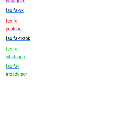
instagram
fab fa-vk
fab fa-
youtube
fab fa-tiktok
fab fa-
whatsapp
fab fa-
tripadvisor