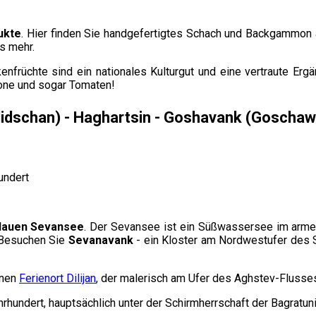
ukte
. Hier finden Sie handgefertigtes Schach und Backgammon a
s mehr.
nfrüchte sind ein nationales Kulturgut und eine vertraute Er
one und sogar Tomaten!
ilidschan) - Haghartsin - Goshavank (Goschawa
lauen Sevansee
. Der Sevansee ist ein Süßwassersee im armen
. Besuchen Sie
Sevanavank
- ein Kloster am Nordwestufer des S
inen
Ferienort Dilijan
, der malerisch am Ufer des Aghstev-Flusses
ahrhundert, hauptsächlich unter der Schirmherrschaft der Bagratun