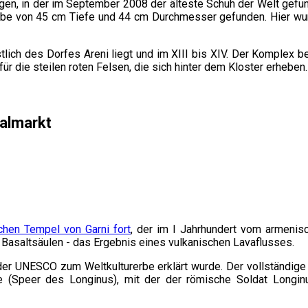
gen, in der im September 2008 der älteste Schuh der Welt gefun
be von 45 cm Tiefe und 44 cm Durchmesser gefunden. Hier wurde
stlich des Dorfes Areni liegt und im XIII bis XIV. Der Komplex
r die steilen roten Felsen, die sich hinter dem Kloster erheben.
ralmarkt
chen Tempel von Garni fort
, der im I Jahrhundert vom armenis
e Basaltsäulen - das Ergebnis eines vulkanischen Lavaflusses.
 der UNESCO zum Weltkulturerbe erklärt wurde. Der vollständige
(Speer des Longinus), mit der der römische Soldat Longinus