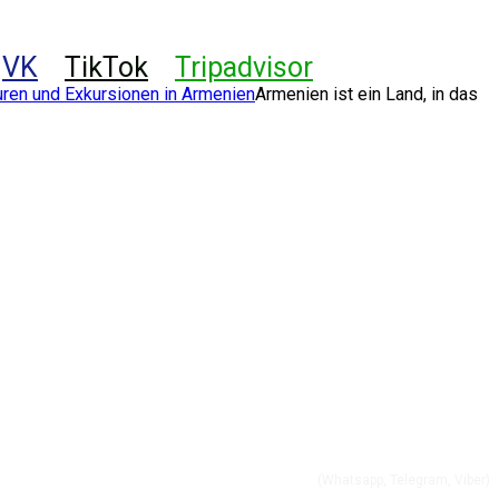
VK
TikTok
Tripadvisor
Armenien ist ein Land, in das
+37491 01 56 60
(Whatsapp, Telegram, Viber)