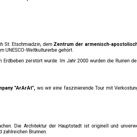
ch St. Etschmiadzin, dem
Zentrum der armenisch-apostolisc
um UNESCO-Weltkulturerbe gehört.
in Erdbeben zerstört wurde. Im Jahr 2000 wurden die Ruinen de
mpany "ArArAt",
wo wir eine faszinierende Tour mit Verkostung 
hen. Die Architektur der Hauptstadt ist originell und unverw
nd zahlreichen Brunnen.