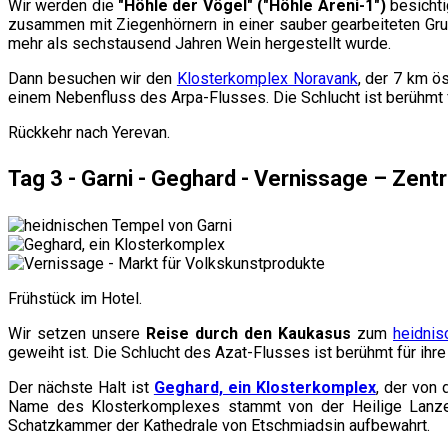
Wir werden die
"Höhle der Vögel" ("Höhle Areni-1")
besichti
zusammen mit Ziegenhörnern in einer sauber gearbeiteten Gru
mehr als sechstausend Jahren Wein hergestellt wurde.
Dann besuchen wir den
Klosterkomplex Noravank
, der 7 km ö
einem Nebenfluss des Arpa-Flusses. Die Schlucht ist berühmt fü
Rückkehr nach Yerevan.
Tag 3 - Garni - Geghard - Vernissage – Zent
Frühstück im Hotel.
Wir setzen unsere
Reise durch den Kaukasus
zum
heidnis
geweiht ist. Die Schlucht des Azat-Flusses ist berühmt für ihr
Der nächste Halt ist
Geghard, ein Klosterkomplex
, der von
Name des Klosterkomplexes stammt von der Heilige Lanze 
Schatzkammer der Kathedrale von Etschmiadsin aufbewahrt.