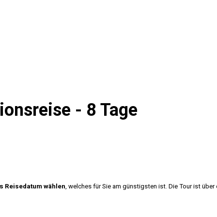
iduelle- und Gruppenreisen in Ar
onsreise - 8 Tage
es Reisedatum wählen
, welches für Sie am günstigsten ist. Die Tour ist übe