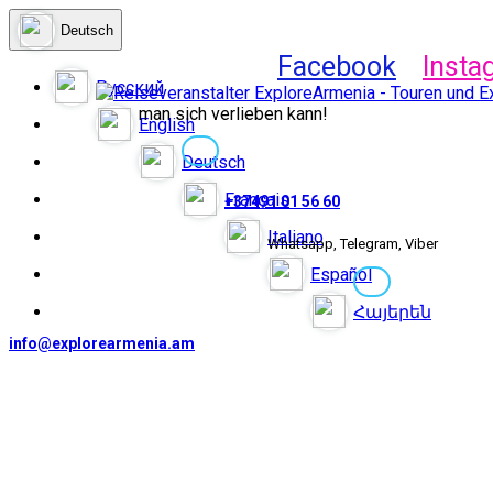
Deutsch
Facebook
Insta
Русский
man sich verlieben kann!
English
Deutsch
Français
+37491 01 56 60
Italiano
Whatsapp, Telegram, Viber
Español
Հայերեն
info@explorearmenia.am