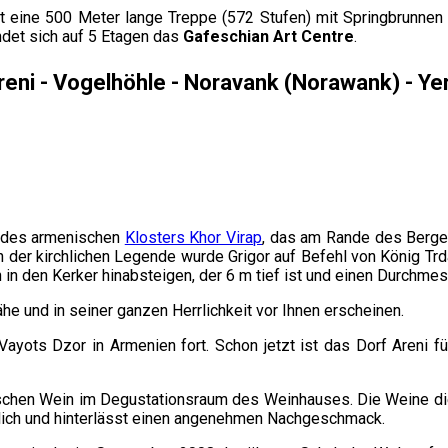
t eine 500 Meter lange Treppe (572 Stufen) mit Springbrunne
det sich auf 5 Etagen das
Gafeschian Art Centre
.
Areni - Vogelhöhle - Noravank (Norawank) - Y
 des armenischen
Klosters Khor Virap
, das am Rande des Berges 
 der kirchlichen Legende wurde Grigor auf Befehl von König Trdat 
 in den Kerker hinabsteigen, der 6 m tief ist und einen Durchmes
he und in seiner ganzen Herrlichkeit vor Ihnen erscheinen.
ayots Dzor in Armenien fort. Schon jetzt ist das Dorf Areni fü
chen Wein im Degustationsraum des Weinhauses. Die Weine die
lich und hinterlässt einen angenehmen Nachgeschmack.