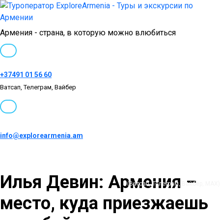
Армения - страна, в которую можно влюбиться
+37491 01 56 60
Ватсап, Телеграм, Вайбер
info@explorearmenia.am
+37491 01 56 60
Илья Девин: Армения –
(Ватсап, Телеграм, Вайбер, MAX)
место, куда приезжаешь