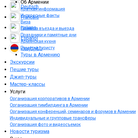
Об Армении
Deutsch
Краткая информация
Интересные факты
Français
Виза
Italiano
Правила въезда и выезда
Праздники и памятные дни
Español
Армянская кухня
Памятка туристу
Հայերեն
Туры в Армению
Экскурсии
Пешие туры
Джип-туры
Мастер-классы
Услуги
Организация корпоративов в Армении
Организация тимбилдинга в Армении
Организация конференций, семинаров и форумов в Армении
Индивидуальные и групповые трансферы
Организация фото и видеосъемок
Новости туризма