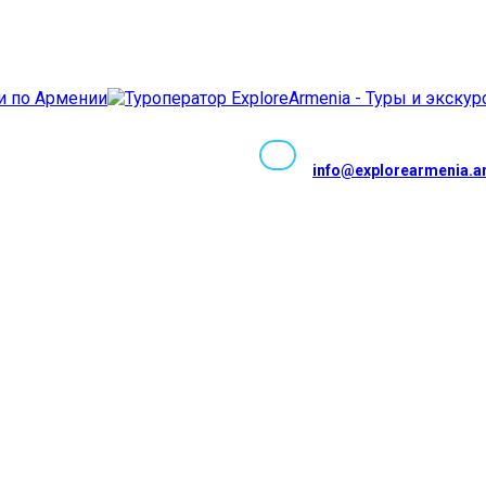
Facebook
Instagram
Youtube
Whatsapp
Telegram
VK
Tripadv
TikTok
info@explorearmenia.