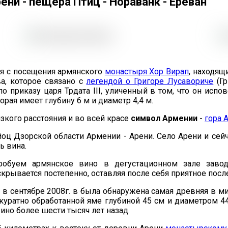
Арени - пещера Птиц - Нораванк - Ереван
ся с посещения армянского
монастыря Хор Вирап
, находящ
а, которое связано с
легендой о Григоре Лусавориче
(Гр
о приказу царя Трдата III, уличенный в том, что он испов
рая имеет глубину 6 м и диаметр 4,4 м.
зкого расстояния и во всей красе
символ Армении
-
гора 
ц Дзорской области Армении - Арени. Село Арени и сей
ь вина.
обуем армянское вино в дегустационном зале завода
рывается постепенно, оставляя после себя приятное посл
, в сентябре 2008г. в была обнаружена самая древняя в м
ккуратно обработанной яме глубиной 45 см и диаметром 
ино более шести тысяч лет назад.