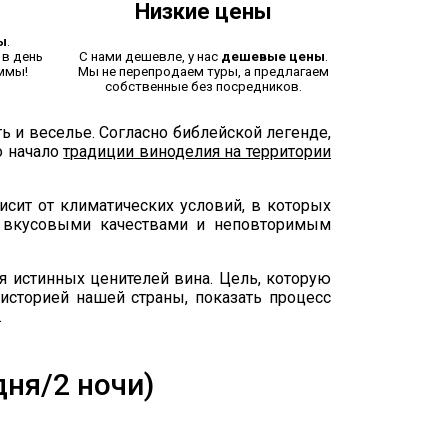
Низкие цены
ы
.
в день
С нами дешевле, у нас
дешевые цены
.
ммы!
Мы не перепродаем туры, а предлагаем
собственные без посредников.
ть и веселье. Согласно библейской легенде,
о начало
традиции виноделия на территории
исит от климатических условий, в которых
и вкусовыми качествами и неповторимым
я истинных ценителей вина. Цель, которую
историей нашей страны, показать процесс
.
ня/2 ночи)