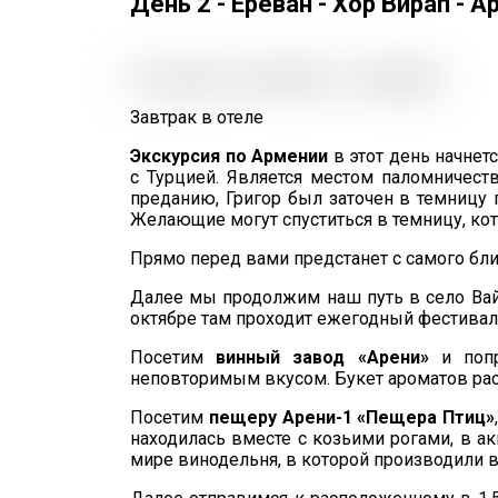
День 2 - Ереван - Хор Вирап - 
Завтрак в отеле
Экскурсия по Армении
в этот день начнет
с Турцией. Является местом паломничеств
преданию, Григор был заточен в темницу п
Желающие могут спуститься в темницу, кото
Прямо перед вами предстанет с самого бли
Далее мы продолжим наш путь в село Вайо
октябре там проходит ежегодный фестивал
Посетим
винный завод «Арени»
и попр
неповторимым вкусом. Букет ароматов раск
Посетим
пещеру Арени-1 «Пещера Птиц»
находилась вместе с козьими рогами, в а
мире винодельня, в которой производили в