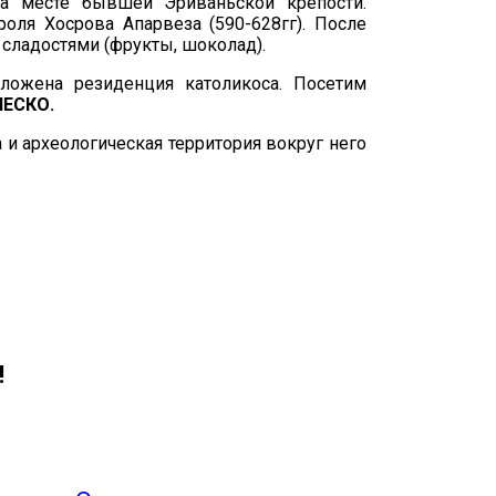
на месте бывшей Эриваньской крепости.
оля Хосрова Апарвеза (590-628гг). После
 сладостями (фрукты, шоколад).
оложена резиденция католикоса. Посетим
НЕСКО.
а и археологическая территория вокруг него
!