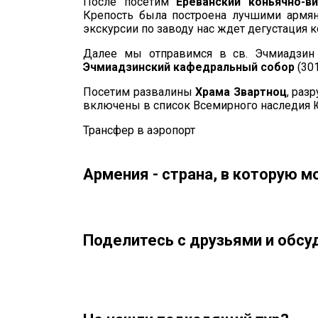
После посетим
Ереванский коньячно-в
Крепость была построена лучшими армянс
экскурсии по заводу нас ждет дегустация 
Далее мы отправимся в св. Эчмиадзи
Эчмиадзинский кафедральный собор
(301
Посетим развалины
Храма Звартноц
, раз
включены в список Всемирного наследия
Трансфер в аэропорт
Армения - страна, в которую 
Поделитесь с друзьями и обсу