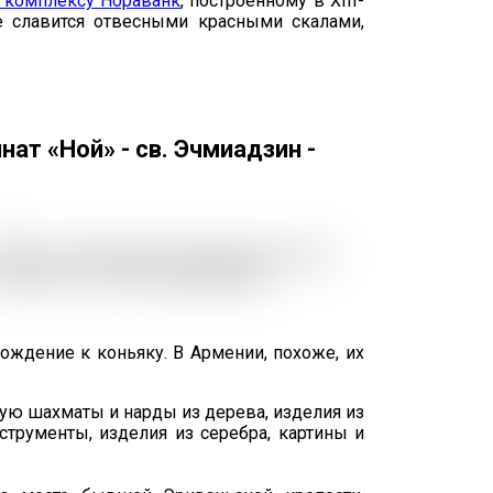
 комплексу Нораванк
, построенному в XIII-
ье славится отвесными красными скалами,
ат «Ной» - св. Эчмиадзин -
ождение к коньяку. В Армении, похоже, их
ую шахматы и нарды из дерева, изделия из
трументы, изделия из серебра, картины и