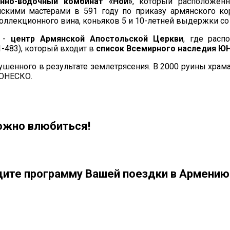
инно-водочный комбинат «Ной»
, который расположен
кими мастерами в 591 году по приказу армянского кор
коллекционного вина, коньяков 5 и 10-летней выдержки со
н -
центр Армянской Апостольской Церкви
, где расп
-483), который входит в
список Всемирного наследия Ю
рушенного в результате землетрясения. В 2000 руины храм
 ЮНЕСКО.
можно влюбиться!
дите программу Вашей поездки в Армению