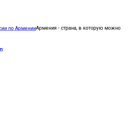
isor
Армения - страна, в которую можно
am