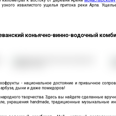
5 километрах к востоку от деревни Арени
монастырскому
е узкого извилистого ущелья притока реки Арпа. Ущел
реванский коньячно-винно-водочный комбин
ухофрукты - национальное достояние и привычное сопров
з арбуза, дыни и даже помидоров!
народного творчества. Здесь вы найдете сделанные вручн
ле, украшения handmade, традиционные музыкальные инс