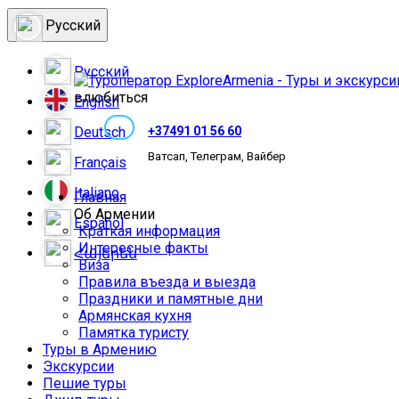
Русский
Русский
влюбиться
English
Deutsch
+37491 01 56 60
Ватсап, Телеграм, Вайбер
Français
Italiano
Главная
Об Армении
Español
Краткая информация
Интересные факты
Հայերեն
Виза
Правила въезда и выезда
Праздники и памятные дни
Армянская кухня
Памятка туристу
Туры в Армению
Экскурсии
Пешие туры