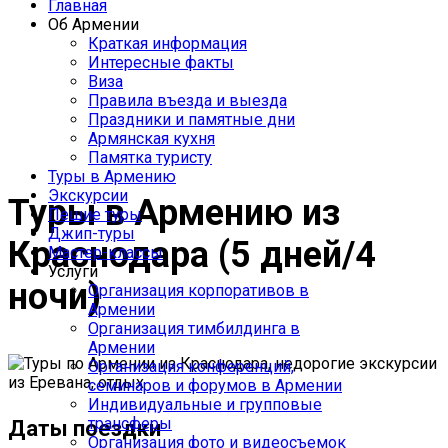
Главная
Индивидуальные и
Об Армении
групповые туры в
Краткая информация
Интересные факты
Армению
Виза
Правила въезда и выезда
Праздники и памятные дни
Армянская кухня
Памятка туристу
Туры в Армению
Экскурсии
Туры в Армению из
Пешие туры
Джип-туры
Краснодара (5 дней/4
Мастер-классы
Услуги
ночи)
Организация корпоративов в
Армении
Организация тимбилдинга в
Армении
Организация конференций,
семинаров и форумов в Армении
Индивидуальные и групповые
трансферы
Даты поездки
Организация фото и видеосъемок