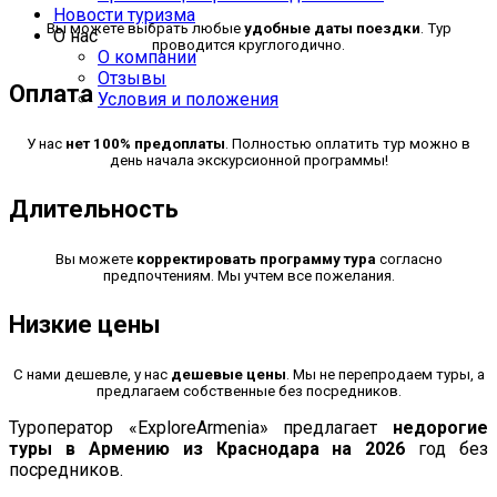
Новости туризма
Вы можете выбрать любые
удобные даты поездки
. Тур
О нас
проводится круглогодично.
О компании
Отзывы
Оплата
Условия и положения
У нас
нет 100% предоплаты
. Полностью оплатить тур можно в
день начала экскурсионной программы!
Длительность
Вы можете
корректировать программу тура
согласно
предпочтениям. Мы учтем все пожелания.
Низкие цены
С нами дешевле, у нас
дешевые цены
. Мы не перепродаем туры, а
предлагаем собственные без посредников.
Туроператор «ExploreArmenia» предлагает
недорогие
туры в Армению из Краснодара на 2026
год без
посредников.