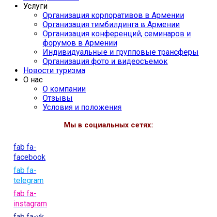
Услуги
Организация корпоративов в Армении
Организация тимбилдинга в Армении
Организация конференций, семинаров и
форумов в Армении
Индивидуальные и групповые трансферы
Организация фото и видеосъемок
Новости туризма
О нас
О компании
Отзывы
Условия и положения
Мы в социальных сетях:
fab fa-
facebook
fab fa-
telegram
fab fa-
instagram
fab fa-vk