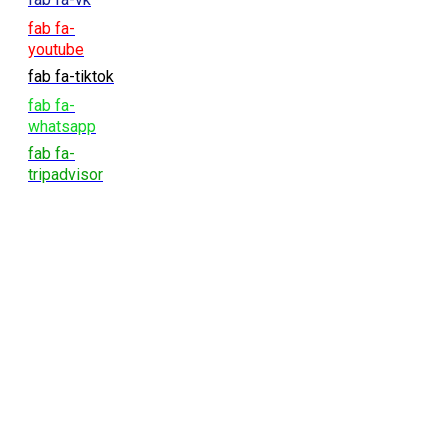
fab fa-
youtube
fab fa-tiktok
fab fa-
whatsapp
fab fa-
tripadvisor