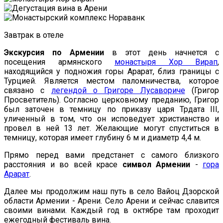
Завтрак в отеле
Экскурсия по Армении
в этот день начнется с
посещения армянского
монастыря Хор Вирап
,
находящийся у подножия горы Арарат, близ границы с
Турцией. Является местом паломничества, которое
связано с
легендой о Григоре Лусавориче
(Григор
Просветитель). Согласно церковному преданию, Григор
был заточен в темницу по приказу царя Трдата III,
уличенный в том, что он исповедует христианство и
провел в ней 13 лет. Желающие могут спуститься в
темницу, которая имеет глубину 6 м и диаметр 4,4 м.
Прямо перед вами предстанет с самого близкого
расстояния и во всей красе
символ Армении
-
гора
Арарат
.
Далее мы продолжим наш путь в село Вайоц Дзорской
области Армении - Арени. Село Арени и сейчас славится
своими винами. Каждый год в октябре там проходит
ежегодный фестиваль вина.