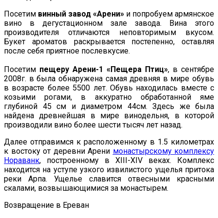
Посетим
винный завод «Арени»
и попробуем армянское
вино в дегустационном зале завода. Вина этого
производителя отличаются неповторимым вкусом.
Букет ароматов раскрывается постепенно, оставляя
после себя приятное послевкусие.
Посетим
пещеру Арени-1 «Пещера Птиц»
, в сентябре
2008г. в была обнаружена самая древняя в мире обувь
в возрасте более 5500 лет. Обувь находилась вместе с
козьими рогами, в аккуратно обработанной яме
глубиной 45 см и диаметром 44см. Здесь же была
найдена древнейшая в мире винодельня, в которой
производили вино более шести тысяч лет назад.
Далее отправимся к расположенному в 1.5 километрах
к востоку от деревни Арени
монастырскому комплексу
Нораванк
, построенному в XIII-XIV веках. Комплекс
находится на уступе узкого извилистого ущелья притока
реки Арпа. Ущелье славится отвесными красными
скалами, возвышающимися за монастырем.
Возвращение в Ереван