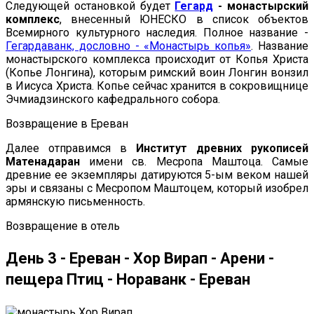
Следующей остановкой будет
Гегард
- монастырский
комплекс
, внесенный ЮНЕСКО в список объектов
Всемирного культурного наследия. Полное название -
Гегардаванк, дословно - «Монастырь копья»
. Название
монастырского комплекса происходит от Копья Христа
(Копье Лонгина), которым римский воин Лонгин вонзил
в Иисуса Христа. Копье сейчас хранится в сокровищнице
Эчмиадзинского кафедрального собора.
Возвращение в Ереван
Далее отправимся в
Институт древних рукописей
Матенадаран
имени св. Месропа Маштоца. Самые
древние ее экземпляры датируются 5-ым веком нашей
эры и связаны с Месропом Маштоцем, который изобрел
армянскую письменность.
Возвращение в отель
День 3 - Ереван - Хор Вирап - Арени -
пещера Птиц - Нораванк - Ереван