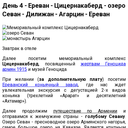
День 4 - Ереван - Цицернакаберд - озеро
Севан - Дилижан - Агарцин - Ереван
Завтрак в отеле
Далее посетим мемориальный комплекс
Цицернакаберд
, посвященный
жертвам Геноцида
армян 1915
и музей Геноцида.
При желании (
за дополнительную плату
) посетим
Ереванский коньячный завод
, где нас ждет
увлекательная экскурсия с дегустацией 2-х видов
коньяка (трехлетний «Арарат» и десятилетний
«Ахтамар»).
Далее продолжим
путешествие по Армении
и
отправимся к жемчужине страны -
голубому Севану
.
Озеро Севан - пресноводное озеро Армянского нагорья,
самое большое озеро на Кавказе. Является крупным