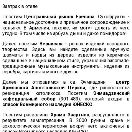
Завтрак в отеле
Посетим
Центральный рынок Еревана
. Сухофрукты -
национальное достояние и привычное сопровождение к
коньяку. В Армении, похоже, их могут делать из чего
угодно. В том числе из арбуза, дыни и даже помидоров!
Далее посетим
Вернисаж
- рынок изделий народного
творчества. Здесь вы найдете сделанные вручную
шахматы и нарды из дерева, изделия из керамики,
сделанные в национальном стиле, украшения handmade,
традиционные музыкальные инструменты, изделия из
серебра, картины и многое другое.
Далее мы отправимся в св. Эчмиадзин -
центр
Армянской Апостольской Церкви
, где расположена
резиденция католикоса. Посетим
Эчмиадзинский
кафедральный собор
(301-483), который входит в
список Всемирного наследия ЮНЕСКО.
Посетим развалины
Храма Звартноц
, разрушенного в
результате землетрясения. В 2000 руины храма и
археологическая территория вокруг него включены в
список Всемирного наследия ЮНЕСКО.