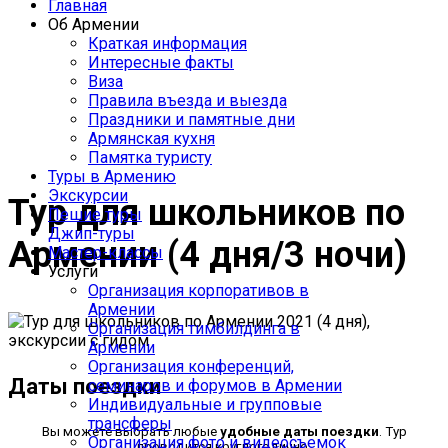
Главная
Индивидуальные и
Об Армении
групповые туры в
Краткая информация
Интересные факты
Армению
Виза
Правила въезда и выезда
Праздники и памятные дни
Армянская кухня
Памятка туристу
Туры в Армению
Экскурсии
Тур для школьников по
Пешие туры
Джип-туры
Армении (4 дня/3 ночи)
Мастер-классы
Услуги
Организация корпоративов в
Армении
Организация тимбилдинга в
Армении
Организация конференций,
Даты поездки
семинаров и форумов в Армении
Индивидуальные и групповые
трансферы
Вы можете выбрать любые
удобные даты поездки
. Тур
Организация фото и видеосъемок
проводится круглогодично.