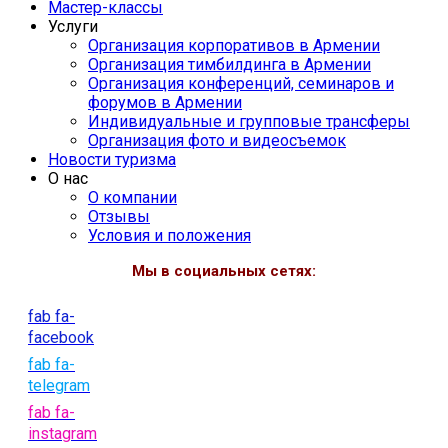
Мастер-классы
Услуги
Организация корпоративов в Армении
Организация тимбилдинга в Армении
Организация конференций, семинаров и
форумов в Армении
Индивидуальные и групповые трансферы
Организация фото и видеосъемок
Новости туризма
О нас
О компании
Отзывы
Условия и положения
Мы в социальных сетях:
fab fa-
facebook
fab fa-
telegram
fab fa-
instagram