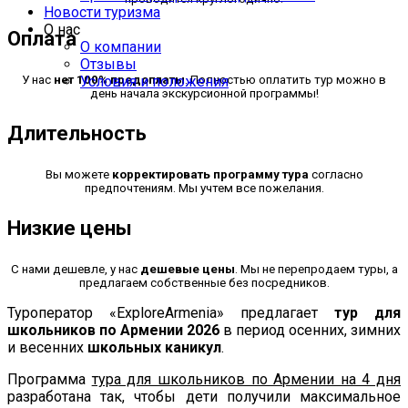
Новости туризма
О нас
Оплата
О компании
Отзывы
У нас
нет 100% предоплаты
Условия и положения
. Полностью оплатить тур можно в
день начала экскурсионной программы!
Длительность
Вы можете
корректировать программу тура
согласно
предпочтениям. Мы учтем все пожелания.
Низкие цены
С нами дешевле, у нас
дешевые цены
. Мы не перепродаем туры, а
предлагаем собственные без посредников.
Туроператор «ExploreArmenia» предлагает
тур для
школьников по Армении 2026
в период осенних, зимних
и весенних
школьных каникул
.
Программа
тура для школьников по Армении на 4 дня
разработана так, чтобы дети получили максимальное