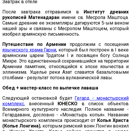
Завтрак в отеле
После завтрака отправимся в
Институт древних
рукописей Матенадаран
имени св. Месропа Маштоца.
Самые древние ее экземпляры датируются 5-ым веком
нашей эры и связаны с Месропом Маштоцем, который
изобрел армянскую письменность.
Путешествие по Армении
продолжим с посещения
языческого храма Гарни
, который был построен в I веке
армянским царем Трдатом I и посвящен богу Солнца
Михре. Это единственный сохранившийся на территории
Армении памятник, относящийся к эпохе язычества и
эллинизма. Ущелье реки Азат славится базальтовыми
столбами - результат потока вулканической лавы.
Обед + мастер-класс по выпечке лаваша
Следующей остановкой будет
Гегард - монастырский
комплекс
, внесенный
ЮНЕСКО
в список объектов
Всемирного культурного наследия. Полное название -
Гегардаванк, дословно - «Монастырь копья». Название
монастырского комплекса происходит от
Копья Христа
(Копье Лонгина)
, которым римский воин Лонгин вонзил