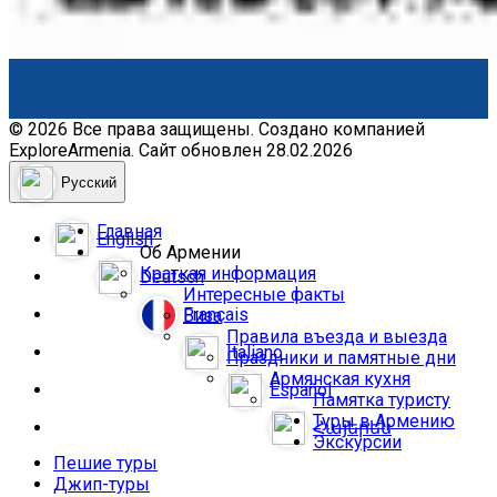
© 2026 Все права защищены. Создано компанией
ExploreArmenia. Сайт обновлен 28.02.2026
Русский
Главная
English
Об Армении
Краткая информация
Deutsch
Интересные факты
Français
Виза
Правила въезда и выезда
Italiano
Праздники и памятные дни
Армянская кухня
Español
Памятка туристу
Туры в Армению
Հայերեն
Экскурсии
Пешие туры
Джип-туры