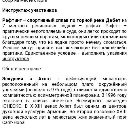
Сбор на месте старта
Инструктаж участников
Рафтинг – спортивный сплав по горной реке Дебет
на
7 местных резиновых лодках – рафтах. Рафты –
практически непотопляемые суда, они легко проходят по
крутым речным порогам, мелководью или стремнинам
благодаря тому, что на лодке просто нечему сломаться.
Участие могут принять все желающие без какой-либо
практики.
Единственное условие - выполнять указания
инструктора
.
Обед в ресторане
Эскурсия в Ахпат
- действующий монастырь
расположенный на небольшом плато, окружённый
ущельями (основан в 976 году), отличается единством и
компактностью асимметричной планировки. В 1996 году
включен в список объектов Всемирного наследия
ЮНЕСКО. В X-XIII веках Ахпат был одним из центров
духовной культуры Армении. Во второй половине XVIII
века несколько лет в монастыре жил знаменитый поэт
Саят-Нова.