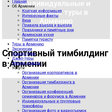
Главная
Индивидуальные и
Об Армении
групповые туры в
Краткая информация
Интересные факты
Армению
Виза
Правила въезда и выезда
Праздники и памятные дни
Армянская кухня
Памятка туристу
Туры в Армению
Экскурсии
Спортивный тимбилдинг
Пешие туры
Джип-туры
в Армении
Мастер-классы
Услуги
Организация корпоративов в
Армении
Организация тимбилдинга в
Армении
Организация конференций,
семинаров и форумов в Армении
Индивидуальные и групповые
трансферы
Организация фото и видеосъемок