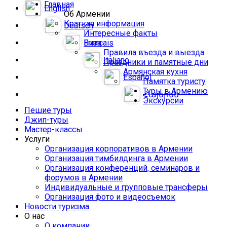
Главная
English
Об Армении
Краткая информация
Deutsch
Интересные факты
Français
Виза
Правила въезда и выезда
Italiano
Праздники и памятные дни
Армянская кухня
Español
Памятка туристу
Туры в Армению
Հայերեն
Экскурсии
Пешие туры
Джип-туры
Мастер-классы
Услуги
Организация корпоративов в Армении
Организация тимбилдинга в Армении
Организация конференций, семинаров и
форумов в Армении
Индивидуальные и групповые трансферы
Организация фото и видеосъемок
Новости туризма
О нас
О компании