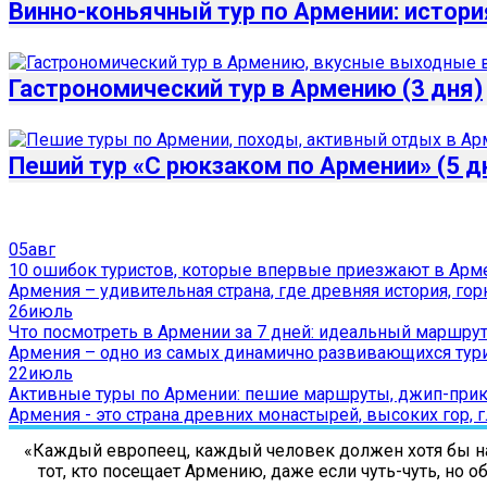
Винно-коньячный тур по Армении: истори
Гастрономический тур в Армению (3 дня)
Пеший тур «С рюкзаком по Армении» (5 д
05
авг
10 ошибок туристов, которые впервые приезжают в Ар
Армения – удивительная страна, где древняя история, горн
26
июль
Что посмотреть в Армении за 7 дней: идеальный маршру
Армения – одно из самых динамично развивающихся турист
22
июль
Активные туры по Армении: пешие маршруты, джип-прик
Армения - это страна древних монастырей, высоких гор, г
«Каждый европеец, каждый человек должен хотя бы на 
тот, кто посещает Армению, даже если чуть-чуть, но 