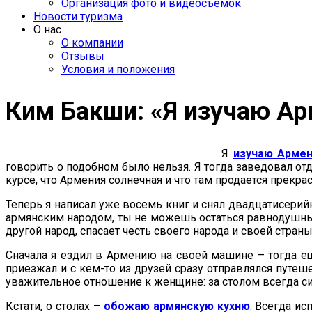
Организация фото и видеосъемок
Новости туризма
О нас
О компании
Отзывы
Условия и положения
Ким Бакши: «Я изучаю Ар
Я
изучаю Арме
говорить о подобном было нельзя. Я тогда заведовал о
курсе, что Армения солнечная и что там продается прекр
Теперь я написал уже восемь книг и снял двадцатисери
армянским народом, ты не можешь остаться равнодушным
другой народ, спасает честь своего народа и своей страны
Сначала я ездил в Армению на своей машине – тогда е
приезжал и с кем-то из друзей сразу отправлялся путеш
уважительное отношение к женщине: за столом всегда с
Кстати, о столах –
обожаю армянскую кухню
. Всегда и