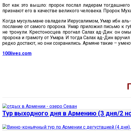
Вот как это вышло: пророк послал лидерам тогдашнего м
признают его в качестве великого человека. Пророк Муха
Когда мусульмане овладели Иерусалимом, Умар ибн аль-Х
послание от самого пророка. Умар приложил письмо к гу
не тронули. Крестоносцев прогнал Салах ад-Дин: он ом
пророка и грамоту от Умара. И тогда Салах ад-Дин вручил 
редко достают, но они сохранились. Армяне такие – умеют
100lives.com
Тур выходного дня в Армению (3 дня/2 н