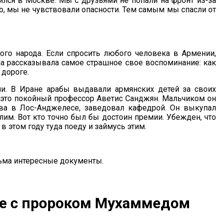
ился в Москве. Мы с друзьями не попали на фронт из-за
о, мы не чувствовали опасности. Тем самым мы спасли от
кого народа. Если спросить любого человека в Армении,
она рассказывала самое страшное свое воспоминание: как
 дороге.
ли. В Иране арабы выдавали армянских детей за своих
– это покойный профессор Аветис Санджян. Мальчиком он
тва в Лос-Анджелесе, заведовал кафедрой. Он выкупал
лим. Вот кто точно был бы достоин премии. Убежден, что
в этом году туда поеду и займусь этим.
сьма интересные документы.
ске с пророком Мухаммедом