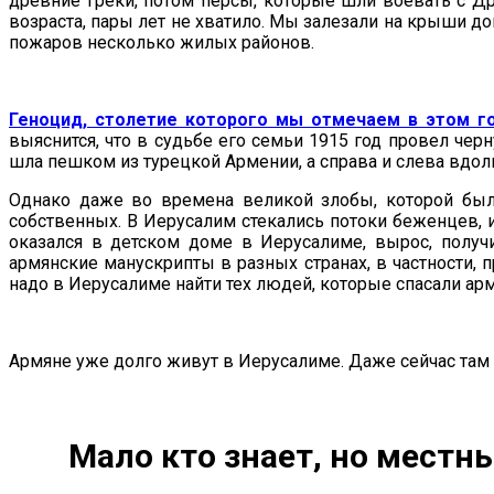
древние греки, потом персы, которые шли воевать с Др
возраста, пары лет не хватило. Мы залезали на крыши д
пожаров несколько жилых районов.
Геноцид, столетие которого мы отмечаем в этом г
выяснится, что в судьбе его семьи 1915 год провел чер
шла пешком из турецкой Армении, а справа и слева вдоль
Однако даже во времена великой злобы, которой был 
собственных. В Иерусалим стекались потоки беженцев, 
оказался в детском доме в Иерусалиме, вырос, получ
армянские манускрипты в разных странах, в частности, 
надо в Иерусалиме найти тех людей, которые спасали армя
Армяне уже долго живут в Иерусалиме. Даже сейчас там
Мало кто знает, но местн