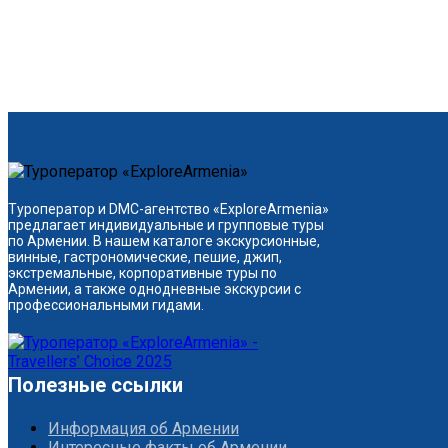
Туроператор и DMC-агентство «ExploreArmenia»
предлагает индивидуальные и групповые туры
по Армении. В нашем каталоге экскурсионные,
винные, гастрономические, пешие, джип,
экстремальные, корпоративные туры по
Армении, а также однодневные экскурсии с
профессиональными гидами.
Полезные ссылки
Информация об Армении
Интересные факты об Армении