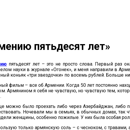
мению пятьдесят лет»
нию
пятьдесят лет – это не просто слова. Первый раз ок
тделом науки в журнале «Огонек», и меня направили в Ар
асный коньяк «три звездочки» по восемь рублей. Больше ни
йный фильм – все об Армении. Когда 50 лет постоянно на
. Армянином я себя не чувствую, но чувствую тем, котор
.
ще можно было проехать либо через Азербайджан, либо п
ествовать. Ночевали мы в семьях, в обычных домах, так 
идели женщины, особенно пожилые. У них была особая рол
спользую только армянскую соль – с чесноком, с травами