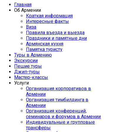
Главная
Об Армении
Краткая информация
Интересные факты
Виза
Правила въезда и выезда
Праздники и памятные дни
Армянская кухня
Памятка туристу
Туры в Армению
Экскурсии
Пешие туры
Джип-туры
Мастер-классы
Услуги
Организация корпоративов в
Армении
Организация тимбилдинга в
Армении
Организация конференций,
семинаров и форумов в Армении
Индивидуальные и групповые
трансферы