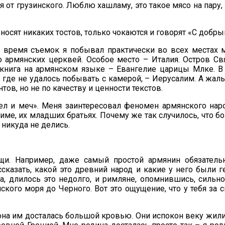
от грузинского. Люблю хашламу, это такое мясо на пару
носят никаких тостов, только чокаются и говорят «С добры
 время съемок я побывал практически во всех местах м
 армянских церквей. Особое место – Италия. Остров Св
е книга на армянском языке – Евангелие царицы Млке. 
 где не удалось побывать с камерой, – Иерусалим. А жа
ов, но не по качеству и ценности текстов.
ел и меч». Меня заинтересовал феномен армянского нар
ме, их младших братьях. Почему же так случилось, что бол
 никуда не делись.
и. Например, даже самый простой армянин обязательн
сказать, какой это древний народ и какие у него были 
, длилось это недолго, и римляне, опомнившись, сильно 
кого моря до Черного. Вот это ощущение, что у тебя за 
она им досталась большой кровью. Они испокон веку жили