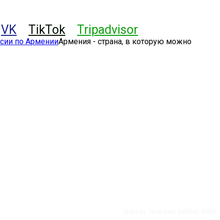
VK
TikTok
Tripadvisor
Армения - страна, в которую можно
+37491 01 56 60
(Ватсап, Телеграм, Вайбер, MAX)