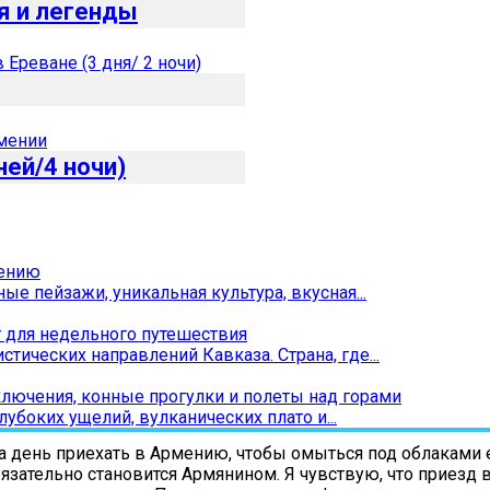
я и легенды
ней/4 ночи)
мению
ые пейзажи, уникальная культура, вкусная...
т для недельного путешествия
ических направлений Кавказа. Страна, где...
лючения, конные прогулки и полеты над горами
лубоких ущелий, вулканических плато и...
день приехать в Армению, чтобы омыться под облаками е
обязательно становится Армянином. Я чувствую, что приезд