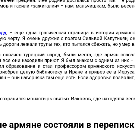
евней Грецией. Мне родина досталась просто так – я род
омов и гасили «зажигалки» – нам, мальчишкам, было весел
оду
, – еще одна трагическая страница в истории армянс
ную черту. Я очень дружил с поэтом Сильвой Капутикян, 
 дороги лежали трупы тех, кто пытался сбежать, но умер в
охвачен турецкий народ, были места, где армян спаса
и все они находили приют. Я был знаком с одним из них 
ил образование и стал профессором армянского искусс
приобрел целую библиотеку в Иране и привез ее в Иеруса
н – они наверняка там еще есть. Если здоровье позволит, 
 сохранился монастырь святых Иаковов, где находятся ве
ые армяне состояли в перепи