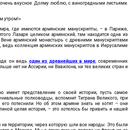
, очень вкусное. Долму люблю, с виноградными листьями.
м утром!»
ира, где имеются армянские манускрипты, – в Париже,
ятого Лазаря целиком армянский, там находится одна из
В Вене армянский монастырь с древними манускриптами
ль, ведь коллекция армянских манускриптов в Иерусалиме
ода: он ведь
один из древнейших в мире
, современник
ьше нет ни Ассирии, ни Вавилона, ни тех великих стран и
о имеет представление о своей истории, пусть самое
гениальные полководцы, вспомнит Тиграна Великого, при
его потеснили. Но об этом армяне знать не хотят – они
спиной целая история, – это хотелось бы привить и нашей
 на территории, через которую шли все народы. Это были