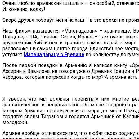
Очень люблю армянский шашлык – он особый, отличается 
И, конечно, водку!
Скоро друзья позовут меня на хаш – в это время не произ
Наш фильм называется «Матенадаран» – хранилище. Во
Лондоне, США, Ливане, Сирии, Иране – там очень много
крупнейших библиотек и хранится самая старая в мир
расположен в самом центре города. Единственное место,
уступает
Матенадарану в Ереване
по количеству документ
После первой поездки в Армению я написал книгу «Ор
Ассирии и Вавилона, не говоря уже о Древних Греции и Ри
народов, которые потрясали когда-то мир? А армяне есть,
Я уверен, что мы должны перенять у них многие вещ
фантастическое и неправильное. Он может подробно рас
котором Армения простиралась от моря до моря. Правда
гордятся своим Тиграном и гордятся Арменией от Каспийс
молодежи.
Армяне вообще отличаются тем, что любят свою родину: 