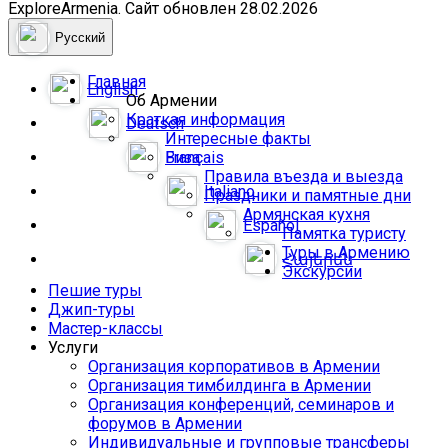
ExploreArmenia. Сайт обновлен 28.02.2026
Русский
Главная
English
Об Армении
Краткая информация
Deutsch
Интересные факты
Français
Виза
Правила въезда и выезда
Italiano
Праздники и памятные дни
Армянская кухня
Español
Памятка туристу
Туры в Армению
Հայերեն
Экскурсии
Пешие туры
Джип-туры
Мастер-классы
Услуги
Организация корпоративов в Армении
Организация тимбилдинга в Армении
Организация конференций, семинаров и
форумов в Армении
Индивидуальные и групповые трансферы