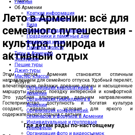
Главная
Об Армении
Краткая информация
Лето в Армении: всё для
Интересные факты
Виза
семейного путешествия -
Правила въезда и выезда
Праздники и памятные дни
культура, природа и
Армянская кухня
Памятка туристу
активный отдых
Туры в Армению
Экскурсии
Пешие туры
Джип-туры
Этим летом Армения становится отличным
Мастер-классы
направлением для семейного отпуска. Удобный перелёт,
Услуги
впечатляющие пейзажи, древние храмы и насыщенные
Организация корпоративов в
маршруты делают поездку интересной и комфортной.
Армении
Это удобная альтернатива дальним направлениям.
Организация тимбилдинга в
Гостеприимство, доступность и богатая культура
Армении
создают идеальные условия для яркого и
Организация конференций,
содержательного отдыха с детьми.
семинаров и форумов в Армении
Индивидуальные и групповые
Где детям рады по-настоящему
трансферы
Организация фото и видеосъемок