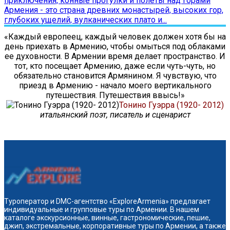
приключения, конные прогулки и полеты над горами
Армения - это страна древних монастырей, высоких гор,
глубоких ущелий, вулканических плато и...
«Каждый европеец, каждый человек должен хотя бы на
день приехать в Армению, чтобы омыться под облаками
ее духовности. В Армении время делает пространство. И
тот, кто посещает Армению, даже если чуть-чуть, но
обязательно становится Армянином. Я чувствую, что
приезд в Армению - начало моего вертикального
путешествия. Путешествия ввысь!»
Тонино Гуэрра (1920- 2012)
итальянский поэт, писатель и сценарист
Туроператор и DMC-агентство «ExploreArmenia» предлагает
индивидуальные и групповые туры по Армении. В нашем
каталоге экскурсионные, винные, гастрономические, пешие,
джип, экстремальные, корпоративные туры по Армении, а также