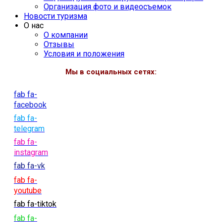
Организация фото и видеосъемок
Новости туризма
О нас
О компании
Отзывы
Условия и положения
Мы в социальных сетях:
fab fa-
facebook
fab fa-
telegram
fab fa-
instagram
fab fa-vk
fab fa-
youtube
fab fa-tiktok
fab fa-