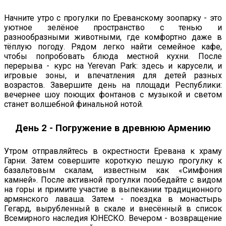
Начните утро с прогулки по Ереванскому зоопарку - это
уютное зелёное пространство с тенью и
разнообразными животными, где комфортно даже в
тёплую погоду. Рядом легко найти семейное кафе,
чтобы попробовать блюда местной кухни. После
перерыва - курс на Yerevan Park: здесь и карусели, и
игровые зоны, и впечатления для детей разных
возрастов. Завершите день на площади Республики:
вечернее шоу поющих фонтанов с музыкой и светом
станет волшебной финальной нотой.
День 2 - Погружение в древнюю Армению
Утром отправляйтесь в окрестности Еревана к храму
Гарни. Затем совершите короткую пешую прогулку к
базальтовым скалам, известным как «Симфония
камней». После активной прогулки пообедайте с видом
на горы и примите участие в выпекании традиционного
армянского лаваша. Затем - поездка в монастырь
Гегард, вырубленный в скале и внесённый в список
Всемирного наследия ЮНЕСКО. Вечером - возвращение