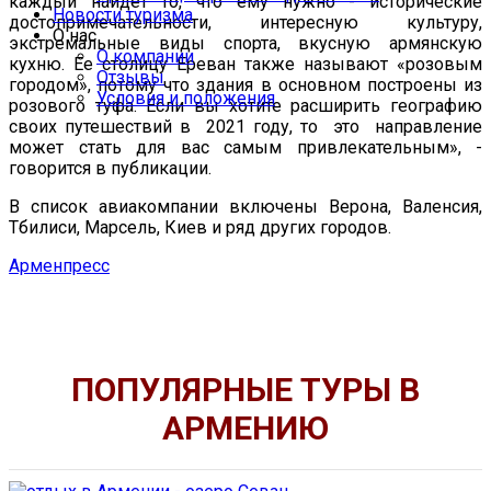
каждый найдет то, что ему нужно - исторические
Новости туризма
достопримечательности, интересную культуру,
О нас
экстремальные виды спорта, вкусную армянскую
О компании
кухню. Ее столицу Ереван также называют «розовым
Отзывы
городом», потому что здания в основном построены из
Условия и положения
розового туфа. Если вы хотите расширить географию
своих путешествий в 2021 году, то это направление
может стать для вас самым привлекательным», -
говорится в публикации.
В список авиакомпании включены Верона, Валенсия,
Тбилиси, Марсель, Киев и ряд других городов.
Арменпресс
ПОПУЛЯРНЫЕ ТУРЫ В
АРМЕНИЮ