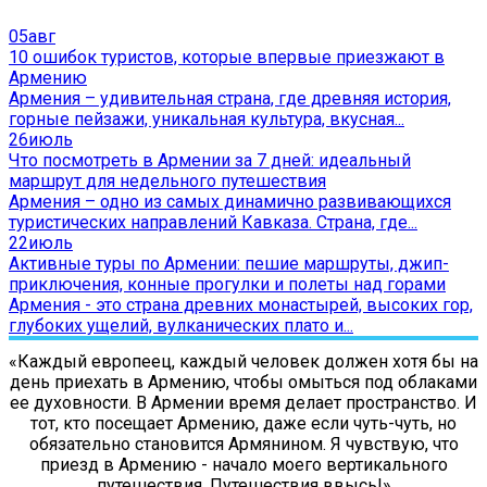
05
авг
10 ошибок туристов, которые впервые приезжают в
Армению
Армения – удивительная страна, где древняя история,
горные пейзажи, уникальная культура, вкусная...
26
июль
Что посмотреть в Армении за 7 дней: идеальный
маршрут для недельного путешествия
Армения – одно из самых динамично развивающихся
туристических направлений Кавказа. Страна, где...
22
июль
Активные туры по Армении: пешие маршруты, джип-
приключения, конные прогулки и полеты над горами
Армения - это страна древних монастырей, высоких гор,
глубоких ущелий, вулканических плато и...
«Каждый европеец, каждый человек должен хотя бы на
день приехать в Армению, чтобы омыться под облаками
ее духовности. В Армении время делает пространство. И
тот, кто посещает Армению, даже если чуть-чуть, но
обязательно становится Армянином. Я чувствую, что
приезд в Армению - начало моего вертикального
путешествия. Путешествия ввысь!»