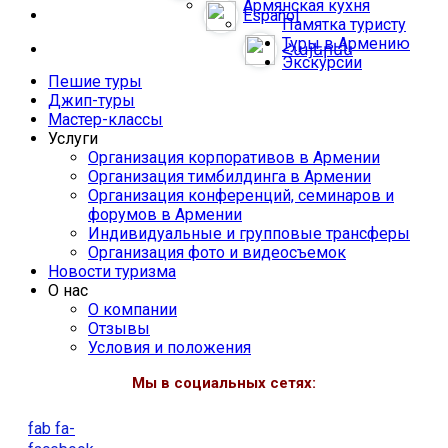
Армянская кухня
Español
Памятка туристу
Туры в Армению
Հայերեն
Экскурсии
Пешие туры
Джип-туры
Мастер-классы
Услуги
Организация корпоративов в Армении
Организация тимбилдинга в Армении
Организация конференций, семинаров и
форумов в Армении
Индивидуальные и групповые трансферы
Организация фото и видеосъемок
Новости туризма
О нас
О компании
Отзывы
Условия и положения
Мы в социальных сетях:
fab fa-