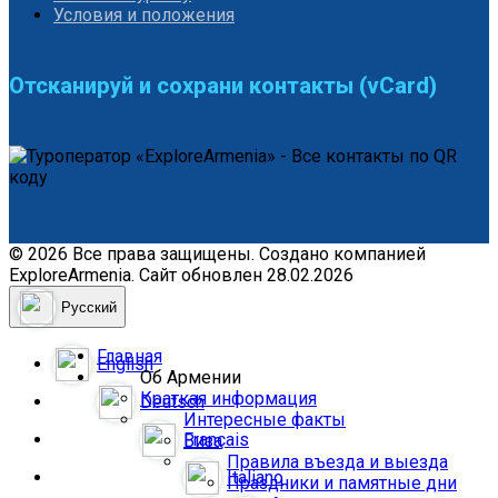
Условия и положения
Отсканируй и сохрани контакты (vCard)
© 2026 Все права защищены. Создано компанией
ExploreArmenia. Сайт обновлен 28.02.2026
Русский
Главная
English
Об Армении
Краткая информация
Deutsch
Интересные факты
Français
Виза
Правила въезда и выезда
Italiano
Праздники и памятные дни