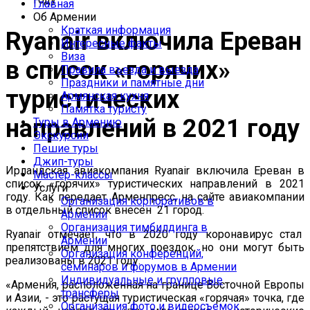
Главная
Об Армении
Краткая информация
Ryanair включила Ереван
Интересные факты
Виза
в список «горячих»
Правила въезда и выезда
Праздники и памятные дни
туристических
Армянская кухня
Памятка туристу
направлений в 2021 году
Туры в Армению
Экскурсии
Пешие туры
Джип-туры
Ирландская авиакомпания Ryanair включила Ереван в
Мастер-классы
список «горячих» туристических направлений в 2021
Услуги
году. Как передает Арменпресс, на сайте авиакомпании
Организация корпоративов в
в отдельный список внесен 21 город.
Армении
Организация тимбилдинга в
Ryanair отмечает, что в 2020 году коронавирус стал
Армении
препятствием для многих поездок, но они могут быть
Организация конференций,
реализованы в 2021 году.
семинаров и форумов в Армении
Индивидуальные и групповые
«Армения, расположенная на границе Восточной Европы
трансферы
и Азии, - это растущая туристическая «горячая» точка, где
Организация фото и видеосъемок