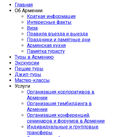
Главная
Об Армении
Краткая информация
Интересные факты
Виза
Правила въезда и выезда
Праздники и памятные дни
Армянская кухня
Памятка туристу
Туры в Армению
Экскурсии
Пешие туры
Джип-туры
Мастер-классы
Услуги
Организация корпоративов в
Армении
Организация тимбилдинга в
Армении
Организация конференций,
семинаров и форумов в Армении
Индивидуальные и групповые
трансферы