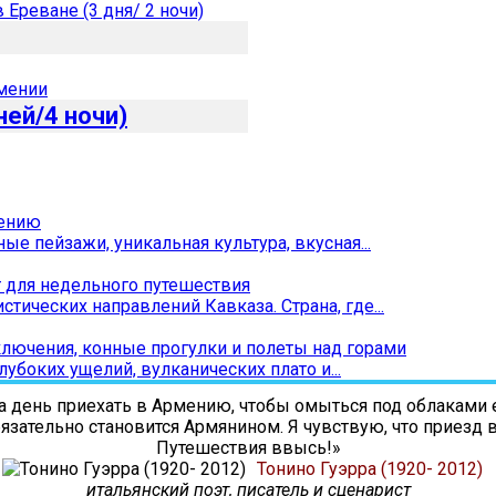
ней/4 ночи)
мению
ые пейзажи, уникальная культура, вкусная...
т для недельного путешествия
ических направлений Кавказа. Страна, где...
лючения, конные прогулки и полеты над горами
лубоких ущелий, вулканических плато и...
день приехать в Армению, чтобы омыться под облаками е
обязательно становится Армянином. Я чувствую, что приезд
Путешествия ввысь!»
Тонино Гуэрра (1920- 2012)
итальянский поэт, писатель и сценарист