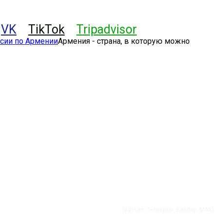
VK
TikTok
Tripadvisor
Армения - страна, в которую можно
+37491 01 56 60
(Ватсап, Телеграм, Вайбер, MAX)