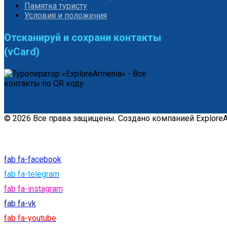
Памятка туристу
Условия и положения
Отсканируй и сохрани контакты
(vCard)
© 2026 Все права защищены. Создано компанией ExploreAr
fab fa-facebook
fab fa-telegram
fab fa-instagram
fab fa-vk
fab fa-youtube