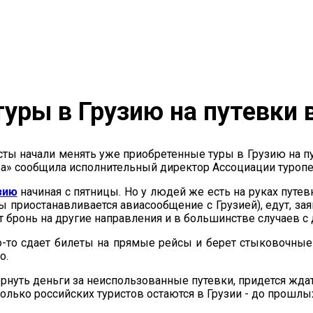
туры в Грузию на путевки
сты начали менять уже приобретенные туры в Грузию на пу
а» сообщила исполнительный директор Ассоциации туропе
зию
начиная с пятницы. Но у людей же есть на руках путевк
ы приостанавливается авиасообщение с Грузией), едут, зая
т бронь на другие направления и в большинстве случаев с 
о-то сдает билеты на прямые рейсы и берет стыковочные
о.
ернуть деньги за неиспользованные путевки, придется жд
колько российских туристов остаются в Грузии - до прошл