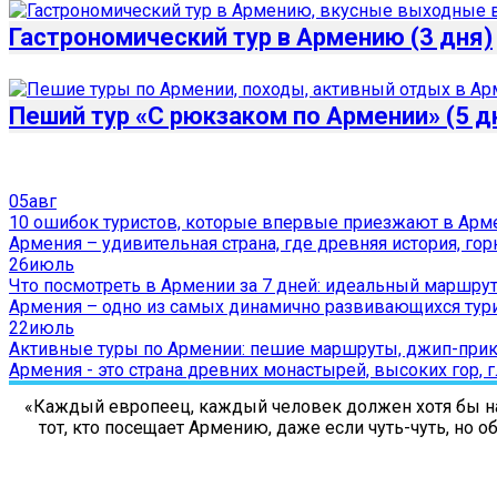
Гастрономический тур в Армению (3 дня)
Пеший тур «С рюкзаком по Армении» (5 д
05
авг
10 ошибок туристов, которые впервые приезжают в Ар
Армения – удивительная страна, где древняя история, горн
26
июль
Что посмотреть в Армении за 7 дней: идеальный маршру
Армения – одно из самых динамично развивающихся турист
22
июль
Активные туры по Армении: пешие маршруты, джип-прик
Армения - это страна древних монастырей, высоких гор, г
«Каждый европеец, каждый человек должен хотя бы на 
тот, кто посещает Армению, даже если чуть-чуть, но 