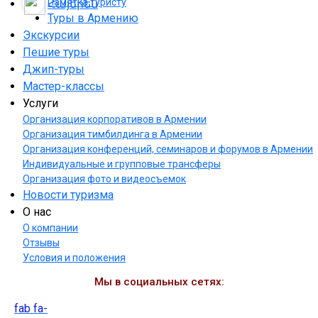
Памятка туристу
Հայերեն
Туры в Армению
Экскурсии
Пешие туры
Джип-туры
Мастер-классы
Услуги
Организация корпоративов в Армении
Организация тимбилдинга в Армении
Организация конференций, семинаров и форумов в Армении
Индивидуальные и групповые трансферы
Организация фото и видеосъемок
Новости туризма
О нас
О компании
Отзывы
Условия и положения
Мы в социальных сетях:
fab fa-