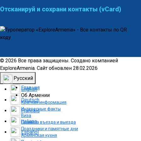
Отсканируй и сохрани контакты (vCard)
© 2026 Все права защищены. Создано компанией
ExploreArmenia. Сайт обновлен 28.02.2026
Русский
Главная
English
Об Армении
Deutsch
Краткая информация
Интересные факты
Français
Виза
Italiano
Правила въезда и выезда
Праздники и памятные дни
Español
Армянская кухня