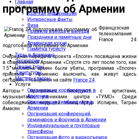
Главная
программу об Армении
Об Армении
Краткая информация
Интересные факты
Виза
Французская
Правила въезда и выезда
телекомпания
Праздники и памятные дни
France 24
Армянская кухня
подготовила программу об Армении.
Памятка туристу
Туры в Армению
Очередная передача проекта «Encore» посвящена жизни
Экскурсии
в современной Армении. «Спустя сто лет после того, как
Пешие туры
1.5 миллиона армян были убиты, программа «Encore»
Джип-туры
приехала в Армению выяснить, как живут здесь
Мастер-классы
сегодня», - говорится на сайте
France 24
.
Услуги
Организация корпоративов в
Авторы программы беседуют с артистами,
Армении
музыкантами, учениками центра «ТУМО». Среди
Организация тимбилдинга в
собеседников ведущей певец Артур Испирян, Тигран
Армении
Амасян.
Организация конференций,
семинаров и форумов в Армении
Индивидуальные и групповые
трансферы
Организация фото и видеосъемок