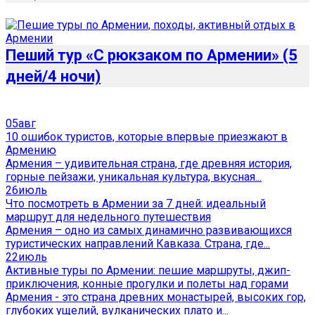
Пеший тур «С рюкзаком по Армении» (5
дней/4 ночи)
05
авг
10 ошибок туристов, которые впервые приезжают в
Армению
Армения – удивительная страна, где древняя история,
горные пейзажи, уникальная культура, вкусная...
26
июль
Что посмотреть в Армении за 7 дней: идеальный
маршрут для недельного путешествия
Армения – одно из самых динамично развивающихся
туристических направлений Кавказа. Страна, где...
22
июль
Активные туры по Армении: пешие маршруты, джип-
приключения, конные прогулки и полеты над горами
Армения - это страна древних монастырей, высоких гор,
глубоких ущелий, вулканических плато и...