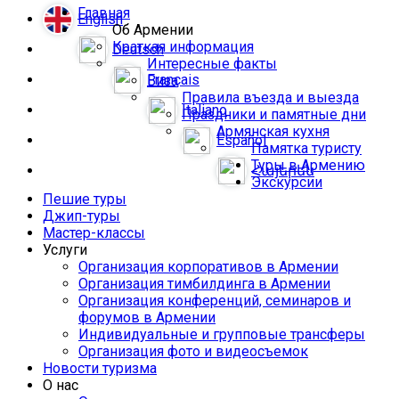
Главная
English
Об Армении
Краткая информация
Deutsch
Интересные факты
Français
Виза
Правила въезда и выезда
Italiano
Праздники и памятные дни
Армянская кухня
Español
Памятка туристу
Туры в Армению
Հայերեն
Экскурсии
Пешие туры
Джип-туры
Мастер-классы
Услуги
Организация корпоративов в Армении
Организация тимбилдинга в Армении
Организация конференций, семинаров и
форумов в Армении
Индивидуальные и групповые трансферы
Организация фото и видеосъемок
Новости туризма
О нас