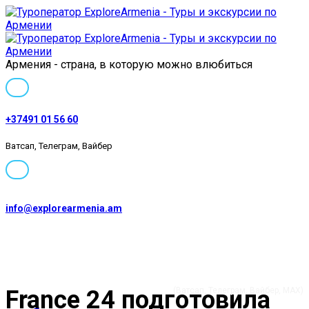
Армения - страна, в которую можно влюбиться
+37491 01 56 60
Ватсап, Телеграм, Вайбер
info@explorearmenia.am
+37491 01 56 60
France 24 подготовила
(Ватсап, Телеграм, Вайбер, MAX)