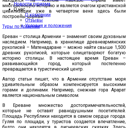
находится на Южном Кавказе. Страна имеет
Новости туризма
многовековую историю и является очагом христианской
О нас
цивилизации: уже в четвертом веке здесь были
О компании
построены церкви.
Отзывы
Условия и положения
Туры по Армении
Ереван – столица Армении – знаменит своим духовным
наследием. Например, в хранилище древнеармянских
рукописей – Матенадаране – можно найти свыше 1,500
древних рукописей, которые олицетворяют богатую
историю столицы. В настоящее время Ереван –
развивающийся город, который постепенно
превращается в туристический центр.
Автор статьи пишет, что в Армении отсутствие моря
удивительным образом компенсируется высокими
горами и долинами. Например, снежная гора Арарат
является национальным символом.
В Ереване множество достопримечательностей,
которые не оставят равнодушными посетителей.
Площадь Республики находится в самом сердце города.
Гуляя по площади, у туристов создается впечатление,
будто они находятся в диснеевских сказках. Здесь