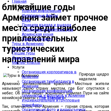
Главная
ближайшие годы
Об Армении
Краткая информация
Армения займет прочное
Интересные факты
Виза
Правила въезда и выезда
место среди наиболее
Праздники и памятные дни
Армянская кухня
привлекательных
Памятка туристу
Туры в Армению
туристических
Экскурсии
Пешие туры
направлений мира
Джип-туры
Мастер-классы
Услуги
Организация корпоративов в
Природа щедро
Армении
наделила
Организация тимбилдинга в
Армению великолепной красотой. Местные жители
Армении
называют свою страну местом, где Бог спустился с
Организация конференций,
небес. Об этом пишет журналист Шамлал Пури на сайте
семинаров и форумов в Армении
кенийской газеты «
The Standard
».
Индивидуальные и групповые
трансферы
Так, отмечается, что Армения – горная страна, которая
Организация фото и видеосъемок