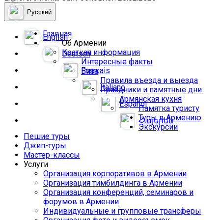
Русский
Главная
English
Об Армении
Краткая информация
Deutsch
Интересные факты
Français
Виза
Правила въезда и выезда
Italiano
Праздники и памятные дни
Армянская кухня
Español
Памятка туристу
Туры в Армению
Հայերեն
Экскурсии
Пешие туры
Джип-туры
Мастер-классы
Услуги
Организация корпоративов в Армении
Организация тимбилдинга в Армении
Организация конференций, семинаров и
форумов в Армении
Индивидуальные и групповые трансферы