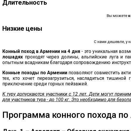
Длительность
Вы можете
к
Низкие цены
С нами дешевле, у 
Конный поход в Армении на 4 дня
- это уникальная воз
лошадях
проходят через долины, альпийские луга и п
опытным всадникам благодаря сопровождению инструкт
Конные походы по Армении
позволяют совместить акти
тех, кто хочет перезагрузиться, насладиться тишиной
приключение среди горных пейзажей.
К туру допускаются участники с 12 лет. Дети могут прин
для участников тура - до 100 кг. Это необходимо для безо
Программа конного похода по А