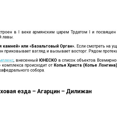
строен в I веке армянским царем Трдатом I и посвящен 
й лавы.
 камней» или «Базальтовый Орган».
Если смотреть на ущ
н приковывает взгляд и вызывает восторг. Рядом протека
омплекс
, внесенный
ЮНЕСКО
в список объектов Всемирног
о комплекса происходит от
Копья Христа (Копье Лонгина
кафедрального собора.
рховая езда – Агарцин – Дилижан