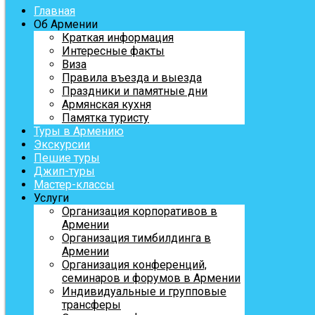
Главная
Об Армении
Краткая информация
Интересные факты
Виза
Правила въезда и выезда
Праздники и памятные дни
Армянская кухня
Памятка туристу
Туры в Армению
Экскурсии
Пешие туры
Джип-туры
Мастер-классы
Услуги
Организация корпоративов в
Армении
Организация тимбилдинга в
Армении
Организация конференций,
семинаров и форумов в Армении
Индивидуальные и групповые
трансферы