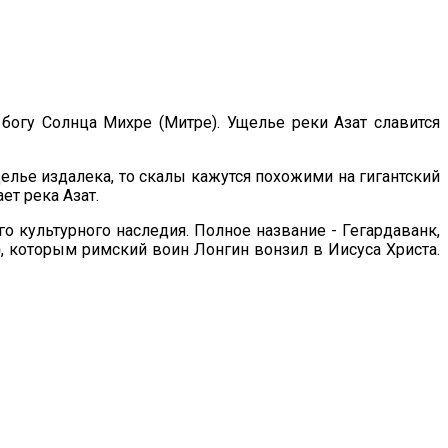
богу Солнца Михре (Митре). Ущелье реки Азат славится
елье издалека, то скалы кажутся похожими на гигантский
ет река Азат.
о культурного наследия. Полное название - Гегардаванк,
)
, которым римский воин Лонгин вонзил в Иисуса Христа.