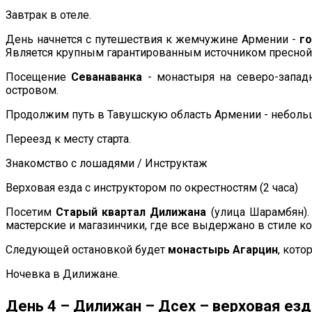
Завтрак в отеле.
День начнется с путешествия к жемчужине Армении -
г
Является крупным гарантированным источником пресной
Посещение
Севанаванка
- монастыря на северо-запад
островом.
Продолжим путь в Тавушскую область Армении - неболь
Переезд к месту старта.
Знакомство с лошадями / Инструктаж
Верховая езда с инструктором по окрестностям (2 часа)
Посетим
Старый квартал Дилижана
(улица Шарамбян).
мастерские и магазинчики, где все выдержано в стиле ко
Следующей остановкой будет
монастырь Агарцин
, кото
Ночевка в Дилижане.
День 4 – Дилижан – Дсех – верховая езд