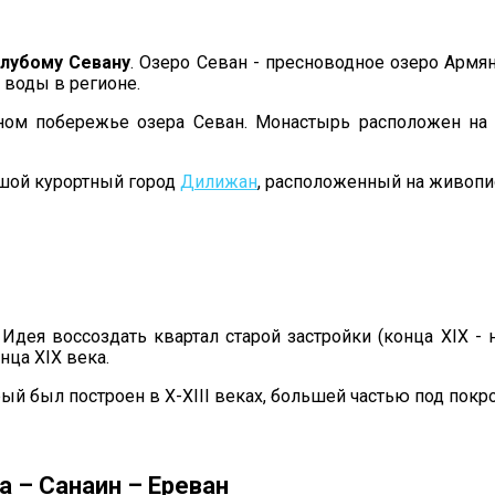
олубому Севану
. Озеро Севан - пресноводное озеро Армя
 воды в регионе.
ном побережье озера Севан. Монастырь расположен на 
шой курортный город
Дилижан
, расположенный на живопис
 Идея воссоздать квартал старой застройки (конца XIX - 
нца XIX века.
рый был построен в X-XIII веках, большей частью под пок
а – Санаин – Ереван