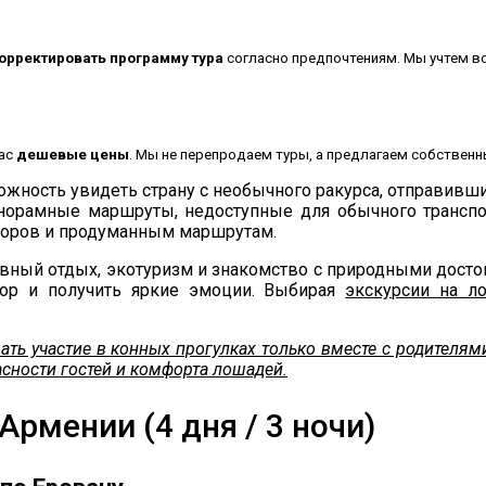
орректировать программу тура
согласно предпочтениям. Мы учтем в
нас
дешевые цены
. Мы не перепродаем туры, а предлагаем собственн
можность увидеть страну с необычного ракурса, отправи
анорамные маршруты, недоступные для обычного транспор
оров и продуманным маршрутам.
вный отдых, экотуризм и знакомство с природными досто
 гор и получить яркие эмоции. Выбирая
экскурсии на л
имать участие в конных прогулках только вместе с родител
пасности гостей и комфорта лошадей.
рмении (4 дня / 3 ночи)