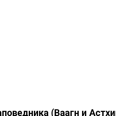
Пешие туры по Армении
поведника (Ваагн и Астхи