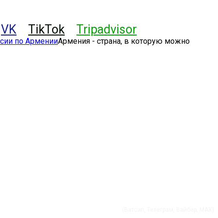
VK
TikTok
Tripadvisor
Армения - страна, в которую можно
+37491 01 56 60
(Ватсап, Телеграм, Вайбер, MAX)