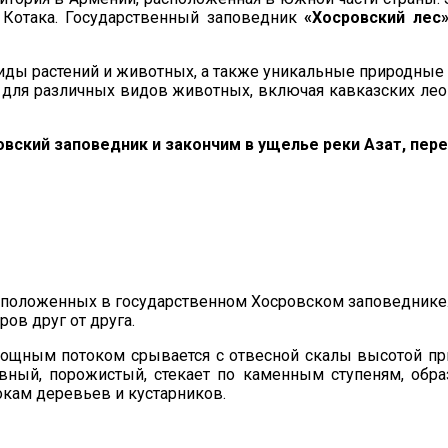
I Котака. Государственный заповедник
«Хосровский лес
ды растений и животных, а также уникальные природные 
м для различных видов животных, включая кавказских лео
вский заповедник и закончим в ущелье реки Азат, пер
расположенных в государственном Хосровском заповеднике
ов друг от друга.
ощным потоком срывается с отвесной скалы высотой при
авный, порожистый, стекает по каменным ступеням, обр
окам деревьев и кустарников.