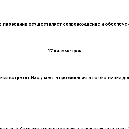
-проводник осуществляет сопровождение и обеспечен
17 километров
ники
встретят Вас у места проживания
, а по окончании до
итория в Армении, расположенная в южной части страны. 