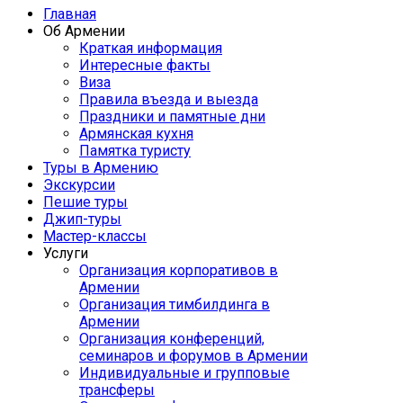
Главная
Об Армении
Краткая информация
Интересные факты
Виза
Правила въезда и выезда
Праздники и памятные дни
Армянская кухня
Памятка туристу
Туры в Армению
Экскурсии
Пешие туры
Джип-туры
Мастер-классы
Услуги
Организация корпоративов в
Армении
Организация тимбилдинга в
Армении
Организация конференций,
семинаров и форумов в Армении
Индивидуальные и групповые
трансферы