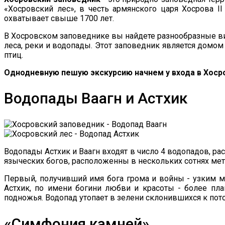
«Хосровский лес», в честь армянского царя Хосрова I
охватывает свыше 1700 лет.
В Хосровском заповеднике вы найдете разнообразные ви
леса, реки и водопады. Этот заповедник является домо
птиц.
Однодневную пешую экскурсию начнем у входа в Хосро
Водопады Ваагн и Астхик
Водопады Астхик и Ваагн входят в число 4 водопадов, 
языческих богов, расположенны в нескольких сотнях метр
Первый, получивший имя бога грома и войны - узким м
Астхик, по имени богини любви и красоты - более пл
подножья. Водопад утопает в зелени склонившихся к пот
«Симфония камней»