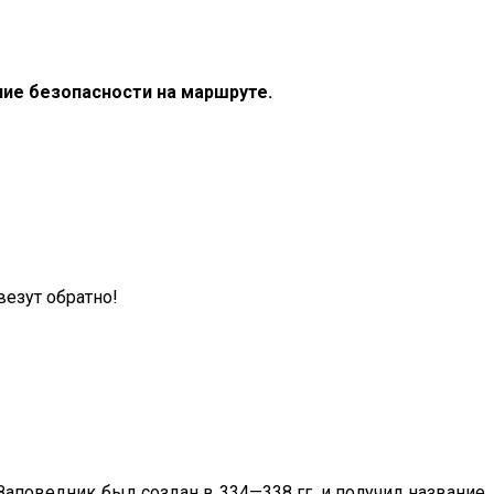
ие безопасности на маршруте.
везут обратно!
Заповедник был создан в 334—338 гг. и получил название