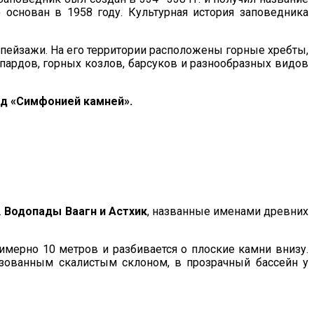
»
основан в 1958 году. Культурная история заповедника
пейзажи. На его территории расположены горные хребты,
пардов, горных козлов, барсуков и разнообразных видов
ед «Симфонией камней».
.
Водопады Ваагн и Астхик
, названные именами древних
мерно 10 метров и разбивается о плоские камни внизу.
азованным скалистым склоном, в прозрачный бассейн у