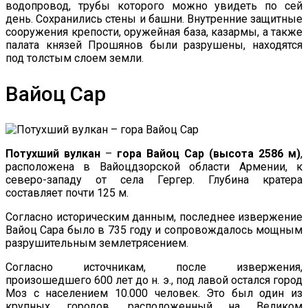
водопровод, трубы которого можно увидеть по сей
день. Сохранились стены и башни. Внутренние защитные
сооружения крепости, оружейная база, казармы, а также
палата князей Прошянов были разрушены, находятся
под толстым слоем земли.
Вайоц Сар
Потухший вулкан
–
гора Вайоц Сар (высота 2586 м)
,
расположена в Вайоцдзорской области Армении, к
северо-западу от села Гергер. Глубина кратера
составляет почти 125 м.
Согласно историческим данным, последнее извержение
Вайоц Сара было в 735 году и сопровождалось мощным
разрушительным землетрясением.
Согласно источникам, после извержения,
произошедшего 600 лет до н. э., под лавой остался город
Моз с населением 10.000 человек. Это был один из
крупных городов, расположенный на Великом