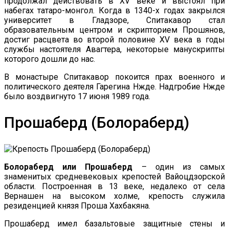
продолжал действовать в XV веке и выстоял при
набегах татаро-монгол. Когда в 1340-х годах закрылся
университет в Гладзоре, Спитакавор стал
образовательным центром и скрипторием Прошянов,
достиг расцвета во второй половине XV века в годы
службы настоятеля Авагтера, некоторые манускрипты
которого дошли до нас.
В монастыре Спитакавор покоится прах военного и
политического деятеля Гарегина Нжде. Надгробие Нжде
было воздвигнуто 17 июня 1989 года.
Прошаберд (Болораберд)
Болораберд или Прошаберд
– один из самых
знаменитых средневековых крепостей Вайоцдзорской
области. Построенная в 13 веке, недалеко от села
Вернашен на высоком холме, крепость служила
резиденцией князя Проша Хахбакяна.
Прошаберд имел базальтовые защитные стены и