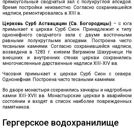
прямоугольный сводчатый зал с полукруглой апсидой.
Время постройки неизвестно. Согласно сохранившейся
надписи, ремонтировалась в XIII в.
Церковь Сурб Аствацацин (Св. Богородицы)
– с юга
примыкает к церкви Сурб Сион. Принадлежит к типу
однонефного сводчатого зала с двумя восточными
равными полукруглыми апсидами. Построена чисто
тесаными камнями. Согласно сохранившейся надписи,
возведена в 1283 г. князем Ваграмом Шахурнеци. На
внешних и внутренних стенах церкви сохранились
многочисленные дарственные надписи XIII-XIV вв.
Часовня примыкает к церкви Сурб Сион с севера.
Однонефная. Построена чисто тесаными камнями.
Во дворе монастыря сохранились хачкары и надгробные
камни XIII-XVII вв. Монастырские церкви в аварийном
состоянии и входят в список наиболее поврежденных
памятников.
Гергерское водохранилище