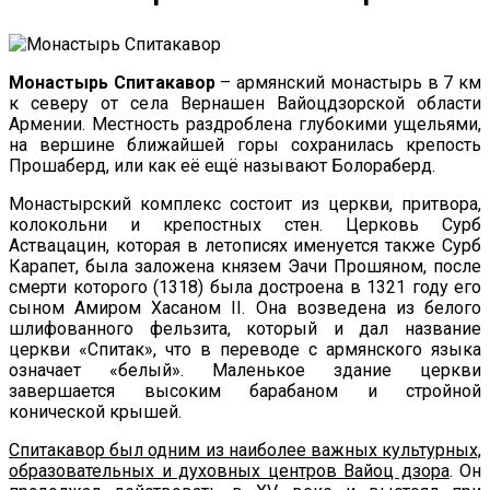
Монастырь Спитакавор
– армянский монастырь в 7 км
к северу от села Вернашен Вайоцдзорской области
Армении. Местность раздроблена глубокими ущельями,
на вершине ближайшей горы сохранилась крепость
Прошаберд, или как её ещё называют Болораберд.
Монастырский комплекс состоит из церкви, притвора,
колокольни и крепостных стен. Церковь Сурб
Аствацацин, которая в летописях именуется также Сурб
Карапет, была заложена князем Эачи Прошяном, после
смерти которого (1318) была достроена в 1321 году его
сыном Амиром Хасаном II. Она возведена из белого
шлифованного фельзита, который и дал название
церкви «Спитак», что в переводе с армянского языка
означает «белый». Маленькое здание церкви
завершается высоким барабаном и стройной
конической крышей.
Спитакавор был одним из наиболее важных культурных,
образовательных и духовных центров Вайоц дзора
. Он