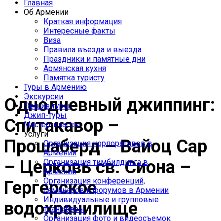
Главная
Джип-туры по
Об Армении
Армении
Краткая информация
Интересные факты
Виза
Правила въезда и выезда
Праздники и памятные дни
Армянская кухня
Памятка туристу
Туры в Армению
Экскурсии
Однодневный джиппинг:
Пешие туры
Джип-туры
Спитакавор –
Мастер-классы
Услуги
Прошаберд – Вайоц Сар
Организация корпоративов в
Армении
– Церковь св. Сиона –
Организация тимбилдинга в
Армении
Организация конференций,
Гергерское
семинаров и форумов в Армении
Индивидуальные и групповые
водохранилище
трансферы
Организация фото и видеосъемок