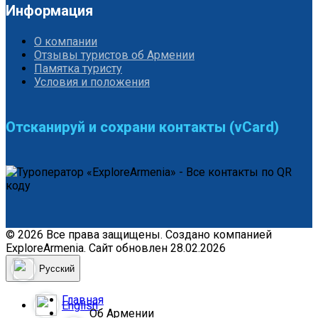
Информация
О компании
Отзывы туристов об Армении
Памятка туристу
Условия и положения
Отсканируй и сохрани контакты (vCard)
© 2026 Все права защищены. Создано компанией
ExploreArmenia. Сайт обновлен 28.02.2026
Русский
Главная
English
Об Армении