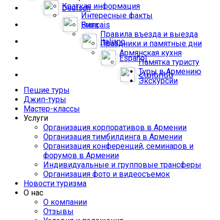
Краткая информация
Deutsch
Интересные факты
Français
Виза
Правила въезда и выезда
Italiano
Праздники и памятные дни
Армянская кухня
Español
Памятка туристу
Туры в Армению
Հայերեն
Экскурсии
Пешие туры
Джип-туры
Мастер-классы
Услуги
Организация корпоративов в Армении
Организация тимбилдинга в Армении
Организация конференций, семинаров и
форумов в Армении
Индивидуальные и групповые трансферы
Организация фото и видеосъемок
Новости туризма
О нас
О компании
Отзывы