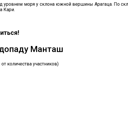
 уровнем моря у склона южной вершины Арагаца. По скло
а Кари.
иться!
одопаду Манташ
 от количества участников)