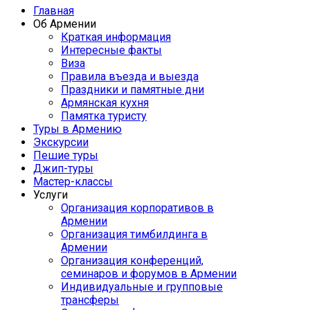
Главная
Об Армении
Краткая информация
Интересные факты
Виза
Правила въезда и выезда
Праздники и памятные дни
Армянская кухня
Памятка туристу
Туры в Армению
Экскурсии
Пешие туры
Джип-туры
Мастер-классы
Услуги
Организация корпоративов в
Армении
Организация тимбилдинга в
Армении
Организация конференций,
семинаров и форумов в Армении
Индивидуальные и групповые
трансферы