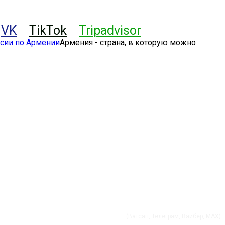
VK
TikTok
Tripadvisor
Армения - страна, в которую можно
+37491 01 56 60
(Ватсап, Телеграм, Вайбер, MAX)