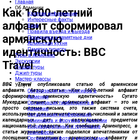
Главная
Об Армении
Как 1600-летний
Краткая информация
Интересные факты
алфавит сформировал
Виза
Правила въезда и выезда
армянскую
Праздники и памятные дни
Армянская кухня
идентичность։ BBC
Памятка туристу
Туры в Армению
Экскурсии
Travel
Пешие туры
Джип-туры
Мастер-классы
BBC Travel опубликовала статью об армянском
Услуги
алфавите. Автор статьи «Как 1600-летний алфавит
Организация корпоративов в
сформировал армянскую идентичность» Сугато
Армении
Мукерджи пишет, что армянский алфавит – это не
Организация тимбилдинга в
просто система письма, это также система счета,
Армении
используемая для математических вычислений и записи
Организация конференций,
календарных дат и являющаяся предметом
семинаров и форумов в Армении
национальной гордости. Как сообщает Арменпресс, в
Индивидуальные и групповые
статье журналист также поделился впечатлениями от
трансферы
посещения памятника армянскому алфавиту и
Организация фото и видеосъемок