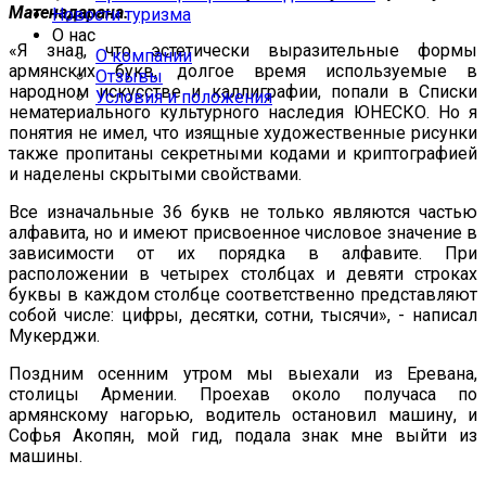
Матенадарана.
Новости туризма
О нас
«Я знал, что эстетически выразительные формы
О компании
армянских букв, долгое время используемые в
Отзывы
народном искусстве и каллиграфии, попали в Списки
Условия и положения
нематериального культурного наследия ЮНЕСКО. Но я
понятия не имел, что изящные художественные рисунки
также пропитаны секретными кодами и криптографией
и наделены скрытыми свойствами.
Все изначальные 36 букв не только являются частью
алфавита, но и имеют присвоенное числовое значение в
зависимости от их порядка в алфавите. При
расположении в четырех столбцах и девяти строках
буквы в каждом столбце соответственно представляют
собой числе: цифры, десятки, сотни, тысячи», - написал
Мукерджи.
Поздним осенним утром мы выехали из Еревана,
столицы Армении. Проехав около получаса по
армянскому нагорью, водитель остановил машину, и
Софья Акопян, мой гид, подала знак мне выйти из
машины.