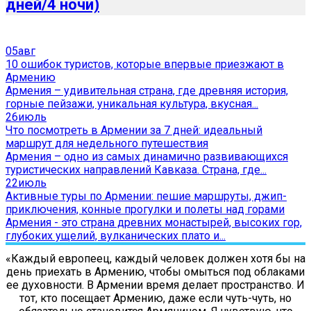
дней/4 ночи)
05
авг
10 ошибок туристов, которые впервые приезжают в
Армению
Армения – удивительная страна, где древняя история,
горные пейзажи, уникальная культура, вкусная...
26
июль
Что посмотреть в Армении за 7 дней: идеальный
маршрут для недельного путешествия
Армения – одно из самых динамично развивающихся
туристических направлений Кавказа. Страна, где...
22
июль
Активные туры по Армении: пешие маршруты, джип-
приключения, конные прогулки и полеты над горами
Армения - это страна древних монастырей, высоких гор,
глубоких ущелий, вулканических плато и...
«Каждый европеец, каждый человек должен хотя бы на
день приехать в Армению, чтобы омыться под облаками
ее духовности. В Армении время делает пространство. И
тот, кто посещает Армению, даже если чуть-чуть, но