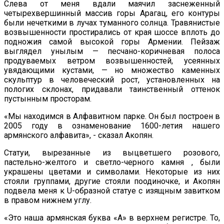
Слева от меня вдали маячил заснеженный
четырехвершинный массив горы Арагац, его контуры
были нечеткими в лучах туманного солнца. Травянистые
возвышенности простирались от края шоссе вплоть до
подножия самой высокой горы Армении. Пейзаж
выглядел унылым — песчано-коричневая полоса
продуваемых ветром возвышенностей, усеянных
увядающими кустами, — но множество каменных
скульптур в человеческий рост, установленных на
пологих склонах, придавали таинственный оттенок
пустынным просторам.
«Мы находимся в Алфавитном парке. Он был построен в
2005 году в ознаменование 1600-летия нашего
армянского алфавита», - сказал Акопян.
Статуи, вырезанные из выцветшего розового,
пастельно-желтого и светло-черного камня , были
украшены цветами и символами. Некоторые из них
стояли группами, другие стояли поодиночке, и Акопян
подвела меня к U-образной статуе с изящным завитком
в правом нижнем углу.
«Это наша армянская буква «А» в верхнем регистре. То,