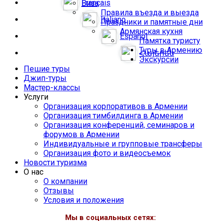
Français
Виза
Правила въезда и выезда
Italiano
Праздники и памятные дни
Армянская кухня
Español
Памятка туристу
Туры в Армению
Հայերեն
Экскурсии
Пешие туры
Джип-туры
Мастер-классы
Услуги
Организация корпоративов в Армении
Организация тимбилдинга в Армении
Организация конференций, семинаров и
форумов в Армении
Индивидуальные и групповые трансферы
Организация фото и видеосъемок
Новости туризма
О нас
О компании
Отзывы
Условия и положения
Мы в социальных сетях: